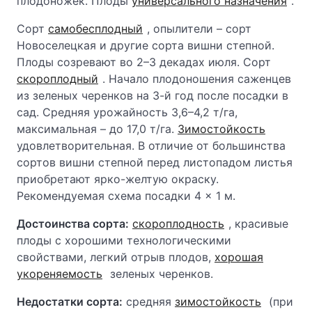
плодоножек. Плоды
универсального назначения
.
Сорт
самобесплодный
, опылители – сорт
Новоселецкая и другие сорта вишни степной.
Плоды созревают во 2–3 декадах июля. Сорт
скороплодный
. Начало плодоношения саженцев
из зеленых черенков на 3-й год после посадки в
сад. Средняя урожайность 3,6–4,2 т/га,
максимальная – до 17,0 т/га.
Зимостойкость
удовлетворительная. В отличие от большинства
сортов вишни степной перед листопадом листья
приобретают ярко-желтую окраску.
Рекомендуемая схема посадки 4 × 1 м.
Достоинства сорта:
скороплодность
, красивые
плоды с хорошими технологическими
свойствами, легкий отрыв плодов,
хорошая
укореняемость
зеленых черенков.
Недостатки сорта:
средняя
зимостойкость
(при