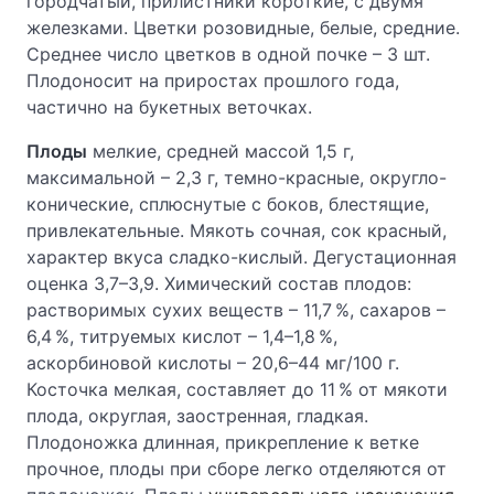
городчатый, прилистники короткие, с двумя
железками. Цветки розовидные, белые, средние.
Среднее число цветков в одной почке – 3 шт.
Плодоносит на приростах прошлого года,
частично на букетных веточках.
Плоды
мелкие, средней массой 1,5 г,
максимальной – 2,3 г, темно-красные, округло-
конические, сплюснутые с боков, блестящие,
привлекательные. Мякоть сочная, сок красный,
характер вкуса сладко-кислый. Дегустационная
оценка 3,7–3,9. Химический состав плодов:
растворимых сухих веществ – 11,7 %, сахаров –
6,4 %, титруемых кислот – 1,4–1,8 %,
аскорбиновой кислоты – 20,6–44 мг/100 г.
Косточка мелкая, составляет до 11 % от мякоти
плода, округлая, заостренная, гладкая.
Плодоножка длинная, прикрепление к ветке
прочное, плоды при сборе легко отделяются от