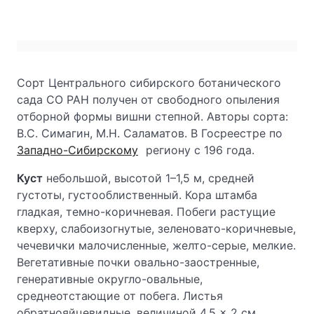
Сорт Центрального сибирского ботанического
сада СО РАН получен от свободного опыления
отборной формы вишни степной. Авторы сорта:
В.С. Симагин, М.Н. Саламатов. В Госреестре по
Западно-Сибирскому
региону с 196 года.
Куст
небольшой, высотой 1–1,5 м, средней
густоты, густооблиственный. Кора штамба
гладкая, темно-коричневая. Побеги растущие
кверху, слабоизогнутые, зеленовато-коричневые,
чечевички малочисленные, желто-серые, мелкие.
Вегетативные почки овально-заостренные,
генеративные округло-овальные,
среднеотстающие от побега. Листья
обратнояйцевидные, величиной 4,5 × 2 см,