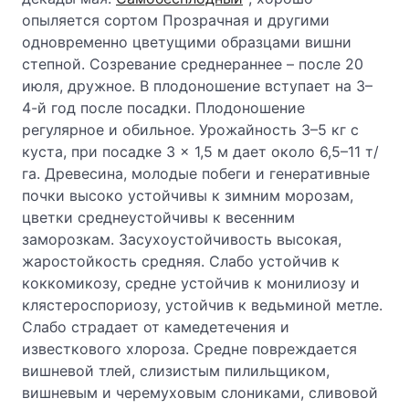
опыляется сортом Прозрачная и другими
одновременно цветущими образцами вишни
степной. Созревание среднераннее – после 20
июля, дружное. В плодоношение вступает на 3–
4-й год после посадки. Плодоношение
регулярное и обильное. Урожайность 3–5 кг с
куста, при посадке 3 × 1,5 м дает около 6,5–11 т/
га. Древесина, молодые побеги и генеративные
почки высоко устойчивы к зимним морозам,
цветки среднеустойчивы к весенним
заморозкам. Засухоустойчивость высокая,
жаростойкость средняя. Слабо устойчив к
коккомикозу, средне устойчив к монилиозу и
клястероспориозу, устойчив к ведьминой метле.
Слабо страдает от камедетечения и
известкового хлороза. Средне повреждается
вишневой тлей, слизистым пилильщиком,
вишневым и черемуховым слониками, сливовой