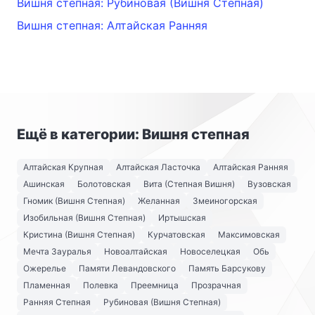
Вишня степная: Рубиновая (Вишня Степная)
Вишня степная: Алтайская Ранняя
Ещё в категории: Вишня степная
Алтайская Крупная
Алтайская Ласточка
Алтайская Ранняя
Ашинская
Болотовская
Вита (Степная Вишня)
Вузовская
Гномик (Вишня Степная)
Желанная
Змеиногорская
Изобильная (Вишня Степная)
Иртышская
Кристина (Вишня Степная)
Курчатовская
Максимовская
Мечта Зауралья
Новоалтайская
Новоселецкая
Обь
Ожерелье
Памяти Левандовского
Память Барсукову
Пламенная
Полевка
Преемница
Прозрачная
Ранняя Степная
Рубиновая (Вишня Степная)