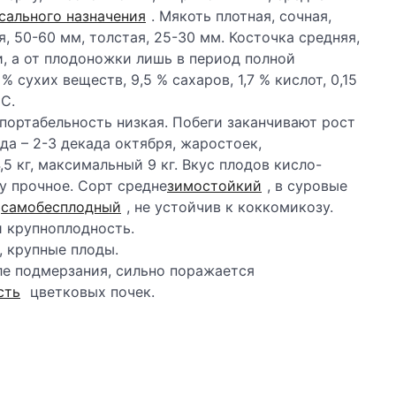
сального назначения
. Мякоть плотная, сочная,
, 50-60 мм, толстая, 25-30 мм. Косточка средняя,
ти, а от плодоножки лишь в период полной
% сухих веществ, 9,5 % сахаров, 1,7 % кислот, 0,15
С.
спортабельность низкая. Побеги заканчивают рост
да – 2-3 декада октября, жаростоек,
5 кг, максимальный 9 кг. Вкус плодов кисло-
у прочное. Сорт средне
зимостойкий
, в суровые
,
самобесплодный
, не устойчив к коккомикозу.
и крупноплодность.
, крупные плоды.
ле подмерзания, сильно поражается
сть
цветковых почек.