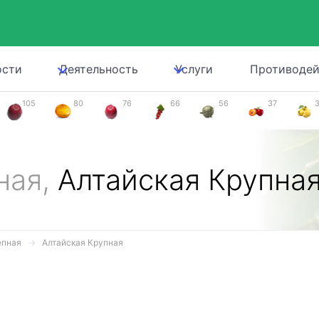
ости
Деятельность
Услуги
Противодей
105
80
76
66
56
37
ная,
Алтайская Крупна
епная
Алтайская Крупная