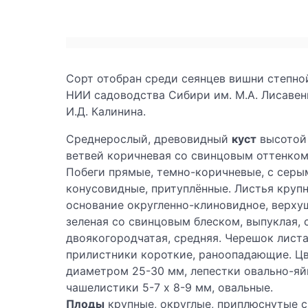
Сорт отобран среди сеянцев вишни степно
НИИ садоводства Сибири им. М.А. Лисаве
И.Д. Калинина.
Среднерослый, древовидный
куст
высотой 
ветвей коричневая со свинцовым оттенком,
Побеги прямые, темно-коричневые, с серы
конусовидные, притуплённые. Листья круп
основание округленно-клиновидное, верхуш
зеленая со свинцовым блеском, выпуклая, 
двоякогородчатая, средняя. Черешок лист
прилистники короткие, раноопадающие. Цве
диаметром 25-30 мм, лепестки овально-яйц
чашелистики 5-7 х 8-9 мм, овальные.
Плоды
крупные, округлые, приплюснутые с