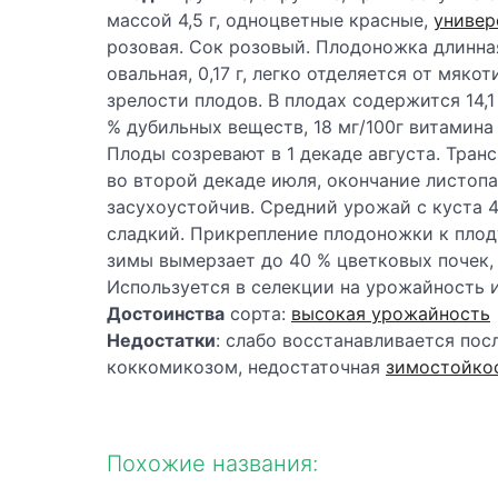
массой 4,5 г, одноцветные красные,
универ
розовая. Сок розовый. Плодоножка длинная
овальная, 0,17 г, легко отделяется от мяко
зрелости плодов. В плодах содержится 14,1 
% дубильных веществ, 18 мг/100г витамина 
Плоды созревают в 1 декаде августа. Тран
во второй декаде июля, окончание листопа
засухоустойчив. Средний урожай с куста 4,
сладкий. Прикрепление плодоножки к плод
зимы вымерзает до 40 % цветковых почек
Используется в селекции на урожайность 
Достоинства
сорта:
высокая урожайность
Недостатки
: слабо восстанавливается пос
коккомикозом, недостаточная
зимостойко
Похожие названия: