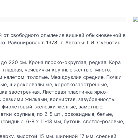
й от свободного опыления вишней обыкновенной в
нко. Районирован
в 1978
г. Авторы: Г.И. Субботин,
до 220 см. Крона плоско-округлая, редкая. Кора
 гладкая, чечевички крупные желтые, много.
м налётом, толстые. Междоузлия средние. Почки
ные, широкоовальные, короткозаостренные,
ка заостренная. Листовая пластинка ярко-
с резкими жилками, волнистая, зазубренность
а фиолетовый, железки желтые, заметные,
тки крупные, по 2-5 шт., розовидные, белые,
евидные, 6-8 х 11-13 мм, бутоны светло-розовые,
верху, высотой 15 мм, шириной 17 мм, средней