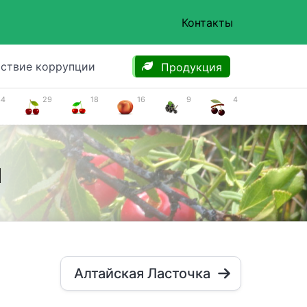
Контакты
ствие коррупции
Продукция
34
29
18
16
9
4
я
Алтайская Ласточка