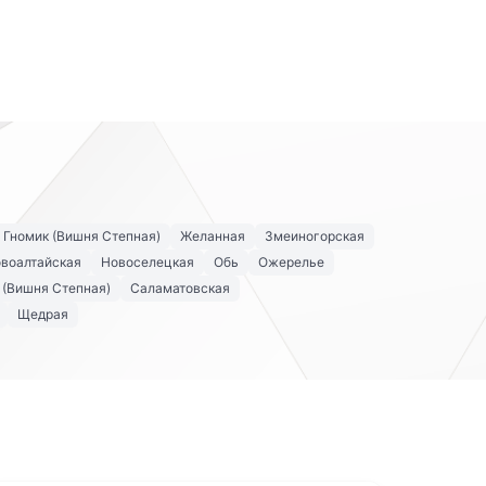
Гномик (Вишня Степная)
Желанная
Змеиногорская
воалтайская
Новоселецкая
Обь
Ожерелье
 (Вишня Степная)
Саламатовская
Щедрая