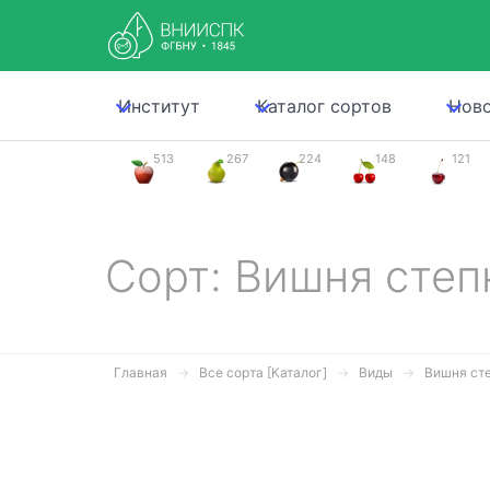
Институт
Каталог сортов
Нов
513
267
224
148
121
Сорт: Вишня степ
Главная
Все сорта [Каталог]
Виды
Вишня ст