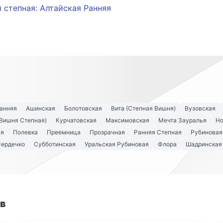
 степная: Алтайская Ранняя
Ранняя
Ашинская
Болотовская
Вита (Степная Вишня)
Вузовская
(Вишня Степная)
Курчатовская
Максимовская
Мечта Зауралья
Но
ая
Полевка
Преемница
Прозрачная
Ранняя Степная
Рубиновая
Сердечко
Субботинская
Уральская Рубиновая
Флора
Шадринская
ов