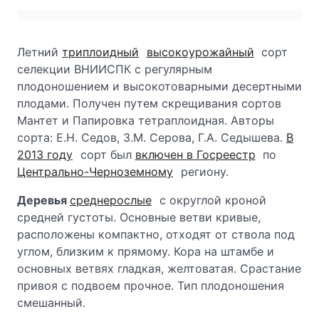
Летний
триплоидный
высокоурожайный
сорт
селекции ВНИИСПК с регулярным
плодоношением и высокотоварными десертными
плодами. Получен путем скрещивания сортов
Мантет и Папировка тетраплоидная. Авторы
сорта: Е.Н. Седов, 3.М. Серова, Г.А. Седышева.
В
2013 году
сорт был
включен в Госреестр
по
Центрально-Черноземному
региону.
Деревья
среднерослые
с округлой кроной
средней густоты. Основные ветви кривые,
расположены компактно, отходят от ствола под
углом, близким к прямому. Кора на штамбе и
основных ветвях гладкая, желтоватая. Срастание
привоя с подвоем прочное. Тип плодоношения
смешанный.