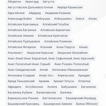
Абориген
Авангард
Августа
Августовское Дальневосточное
Аврора Крымская
Адыгейское
Айдаред
Академик Казаков
Александр Бойко
Алёнушка
Алёнушкино
Алеся
Алпек
Алтайская Красавица
Алтайский Голубок
Алтайское Багряное
Алтайское Бархатное
Алтайское Зимнее
Алтайское Крапчатое
Алтайское Пурпуровое
Алтайское Румяное
Алтайское Янтарное
Алтынай
Алые Паруса
Альва
Альпинист
Амурское Красное
Амурское Урожайное
Анис Алый (Анис Бархатный, Анис Сафьянный, Анис Красный)
Анис Полосатый (Анис Серый)
Анис Розово-Полосатый
Анис Свердловский
Антей
Антоновка Обыкновенная
Антоновка Сладкая
Апорт Асс
Апрельское
Аркадик
Аркад Теньковский
Аркаим
Аромат Уктуса
Атлантка
Афродита
Ахтубинское
Аэлита
Бабушкино
Баганенок
Багрянец Кубани
Балаклавское
Балтика
Барнаульское Раннее
Батталовское
Башкирский Изумруд
Башкирский Красавец
Башкирское Зимнее
Баяна (Яблоня)