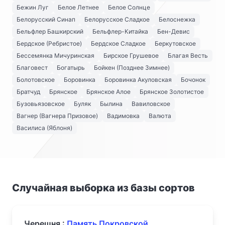
Бежин Луг
Белое Летнее
Белое Солнце
Белорусский Синап
Белорусское Сладкое
Белоснежка
Бельфлер Башкирский
Бельфлер-Китайка
Бен-Девис
Бердское (Ребристое)
Бердское Сладкое
Беркутовское
Бессемянка Мичуринская
Бирское Грушевое
Благая Весть
Благовест
Богатырь
Бойкен (Позднее Зимнее)
Болотовское
Боровинка
Боровинка Акуловская
Бочонок
Братчуд
Брянское
Брянское Алое
Брянское Золотистое
Бузовьязовское
Буляк
Былина
Вавиловское
Вагнер (Вагнера Призовое)
Вадимовка
Валюта
Василиса (Яблоня)
Случайная выборка из базы сортов
Черешня :
Память Покровской