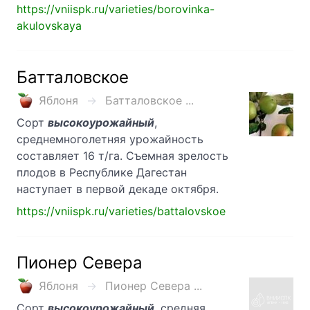
https://vniispk.ru/varieties/borovinka-
akulovskaya
Батталовское
Яблоня
Батталовское ...
Сорт
высокоурожайный
,
среднемноголетняя урожайность
составляет 16 т/га. Съемная зрелость
плодов в Республике Дагестан
наступает в первой декаде октября.
https://vniispk.ru/varieties/battalovskoe
Пионер Севера
Яблоня
Пионер Севера ...
Сорт
высокоурожайный
, средняя