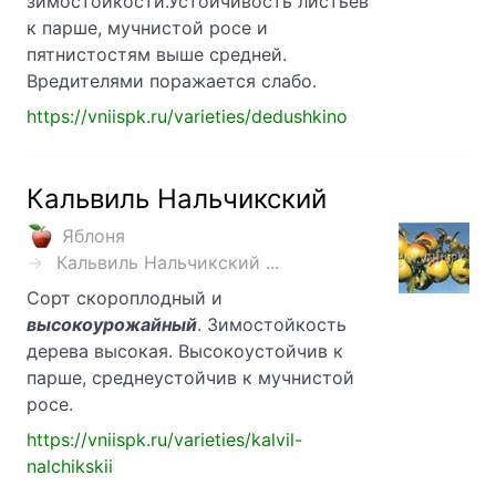
зимостойкости.Устойчивость листьев
к парше, мучнистой росе и
пятнистостям выше средней.
Вредителями поражается слабо.
https://vniispk.ru/varieties/dedushkino
Кальвиль Нальчикский
Яблоня
Кальвиль Нальчикский ...
Сорт скороплодный и
высокоурожайный
. Зимостойкость
дерева высокая. Высокоустойчив к
парше, среднеустойчив к мучнистой
росе.
https://vniispk.ru/varieties/kalvil-
nalchikskii