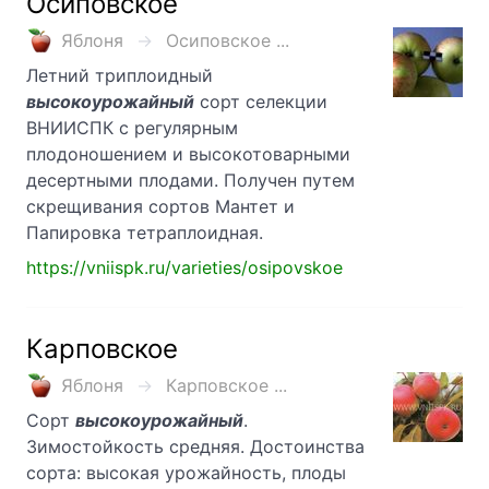
Осиповское
Яблоня
Осиповское ...
Летний триплоидный
высокоурожайный
сорт селекции
ВНИИСПК с регулярным
плодоношением и высокотоварными
десертными плодами. Получен путем
скрещивания сортов Мантет и
Папировка тетраплоидная.
https://vniispk.ru/varieties/osipovskoe
Карповское
Яблоня
Карповское ...
Сорт
высокоурожайный
.
Зимостойкость средняя. Достоинства
сорта: высокая урожайность, плоды