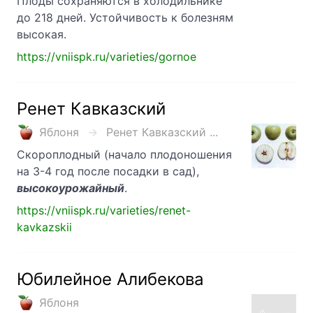
Плоды сохраняются в холодильнике
до 218 дней. Устойчивость к болезням
высокая.
https://vniispk.ru/varieties/gornoe
Ренет Кавказский
Яблоня
Ренет Кавказский ...
Скороплодный (начало плодоно­шения
на 3-4 год после посадки в сад),
высокоурожайный
.
https://vniispk.ru/varieties/renet-
kavkazskii
Юбилейное Алибекова
Яблоня