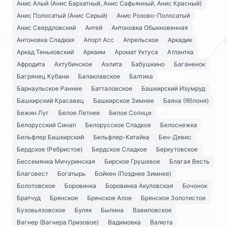
Анис Алый (Анис Бархатный, Анис Сафьянный, Анис Красный)
Анис Полосатый (Анис Серый)
Анис Розово-Полосатый
Анис Свердловский
Антей
Антоновка Обыкновенная
Антоновка Сладкая
Апорт Асс
Апрельское
Аркадик
Аркад Теньковский
Аркаим
Аромат Уктуса
Атлантка
Афродита
Ахтубинское
Аэлита
Бабушкино
Баганенок
Багрянец Кубани
Балаклавское
Балтика
Барнаульское Раннее
Батталовское
Башкирский Изумруд
Башкирский Красавец
Башкирское Зимнее
Баяна (Яблоня)
Бежин Луг
Белое Летнее
Белое Солнце
Белорусский Синап
Белорусское Сладкое
Белоснежка
Бельфлер Башкирский
Бельфлер-Китайка
Бен-Девис
Бердское (Ребристое)
Бердское Сладкое
Беркутовское
Бессемянка Мичуринская
Бирское Грушевое
Благая Весть
Благовест
Богатырь
Бойкен (Позднее Зимнее)
Болотовское
Боровинка
Боровинка Акуловская
Бочонок
Братчуд
Брянское
Брянское Алое
Брянское Золотистое
Бузовьязовское
Буляк
Былина
Вавиловское
Вагнер (Вагнера Призовое)
Вадимовка
Валюта