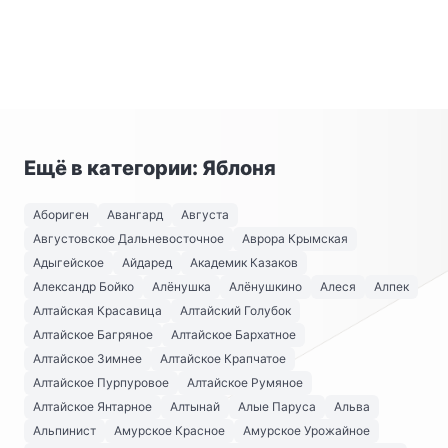
Ещё в категории: Яблоня
Абориген
Авангард
Августа
Августовское Дальневосточное
Аврора Крымская
Адыгейское
Айдаред
Академик Казаков
Александр Бойко
Алёнушка
Алёнушкино
Алеся
Алпек
Алтайская Красавица
Алтайский Голубок
Алтайское Багряное
Алтайское Бархатное
Алтайское Зимнее
Алтайское Крапчатое
Алтайское Пурпуровое
Алтайское Румяное
Алтайское Янтарное
Алтынай
Алые Паруса
Альва
Альпинист
Амурское Красное
Амурское Урожайное