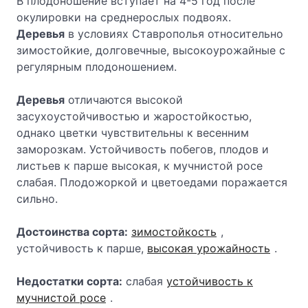
В плодоношение вступает на 4-5 год после
окулировки на среднерослых подвоях.
Деревья
в условиях Ставрополья относительно
зимостойкие, долговечные, высокоурожайные с
регулярным плодоношением.
Деревья
отличаются высокой
засухоустойчивостью и жаростойкостью,
однако цветки чувствительны к весенним
заморозкам. Устойчивость побегов, плодов и
листьев к парше высокая, к мучнистой росе
слабая. Плодожоркой и цветоедами поражается
сильно.
Достоинства сорта:
зимостойкость
,
устойчивость к парше,
высокая урожайность
.
Недостатки сорта:
слабая
устойчивость к
мучнистой росе
.