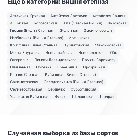
Ещё в категории: Вишня степная
Алтайская Крупная
Алтайская Ласточка
Алтайская Ранняя
Ашинская
Болотовская
Вита (Степная Вишня)
Вузовская
Гномик (Вишня Степная)
Желанная
Змеиногорская
Изобильная (Вишня Степная)
Иртышская
Кристина (Вишня Степная)
Курчатовская
Максимовская
Мечта Зауралья
Новоалтайская
Новоселецкая
Обь
Ожерелье
Памяти Левандовского
Память Барсукову
Пламенная
Полевка
Преемница
Прозрачная
Ранняя Степная
Рубиновая (Вишня Степная)
Саламатовская
Свердловчанка (Вишня Степная)
Селиверстовская
Сердечко
Субботинская
Уральская Рубиновая
Флора
Шадринская
Щедрая
Случайная выборка из базы сортов