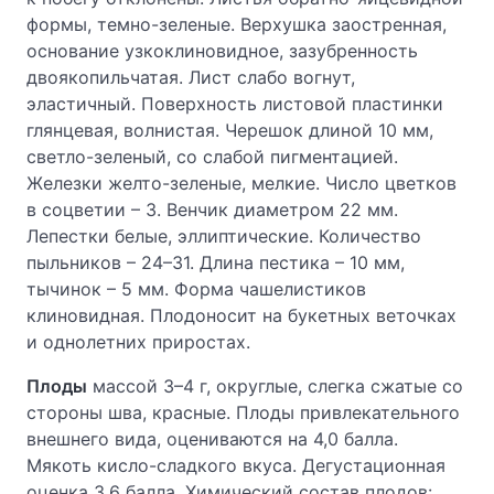
формы, темно-зеленые. Верхушка заостренная,
основание узкоклиновидное, зазубренность
двоякопильчатая. Лист слабо вогнут,
эластичный. Поверхность листовой пластинки
глянцевая, волнистая. Черешок длиной 10 мм,
светло-зеленый, со слабой пигментацией.
Железки желто-зеленые, мелкие. Число цветков
в соцветии – 3. Венчик диаметром 22 мм.
Лепестки белые, эллиптические. Количество
пыльников – 24–31. Длина пестика – 10 мм,
тычинок – 5 мм. Форма чашелистиков
клиновидная. Плодоносит на букетных веточках
и однолетних приростах.
Плоды
массой 3–4 г, округлые, слегка сжатые со
стороны шва, красные. Плоды привлекательного
внешнего вида, оцениваются на 4,0 балла.
Мякоть кисло-сладкого вкуса. Дегустационная
оценка 3,6 балла. Химический состав плодов: