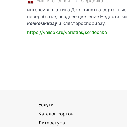
Вишня степная
Сердечко ...
интенсивного типа.Достоинства сорта: вы
переработке, позднее цветение.Недостатки
коккомикозу
и клястероспориозу.
https://vniispk.ru/varieties/serdechko
Услуги
Каталог сортов
Литература