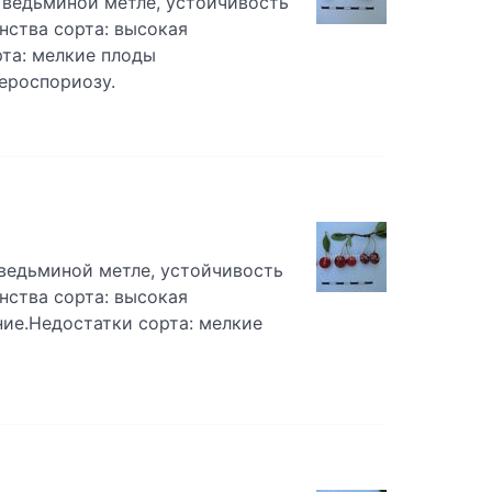
к ведьминой метле, устойчивость
нства сорта: высокая
та: мелкие плоды
ероспориозу.
 ведьминой метле, устойчивость
нства сорта: высокая
ние.Недостатки сорта: мелкие