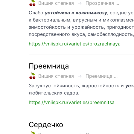
Вишня степная
Прозрачная ...
Слабо
устойчива
к
коккомикозу
, средне у
к бактериальным, вирусным и микоплазменн
зимостойкость и урожайность, пригодност
посредственного вкуса, самобесплодность
https://vniispk.ru/varieties/prozrachnaya
Преемница
Вишня степная
Преемница ...
Засухоустойчивость, жаростойкость и
уст
любительских садов.
https://vniispk.ru/varieties/preemnitsa
Сердечко