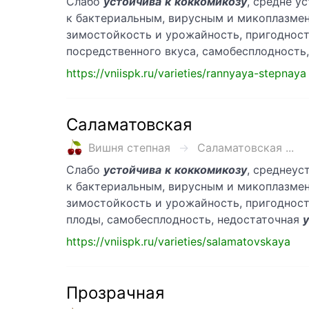
Слабо
устойчива
к
коккомикозу
, средне у
к бактериальным, вирусным и микоплазменн
зимостойкость и урожайность, пригодност
посредственного вкуса, самобесплодность
https://vniispk.ru/varieties/rannyaya-stepnaya
Саламатовская
Вишня степная
Саламатовская ...
Слабо
устойчива
к
коккомикозу
, среднеус
к бактериальным, вирусным и микоплазменн
зимостойкость и урожайность, пригодност
плоды, самобесплодность, недостаточная
https://vniispk.ru/varieties/salamatovskaya
Прозрачная