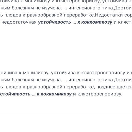
стойчива к монилиозу и клястероспориозу, устойчива 
ым болезням не изучена. ... интенсивного типа.Достои
ь плодов к разнообразной переработке.Недостатки сор
, недостаточная
устойчивость
...
к коккомикозу
и кляст
тойчива к монилиозу, устойчива к клястероспориозу и
ым болезням не изучена. ... интенсивного типа.Достои
ь плодов к разнообразной переработке, позднее цвете
устойчивость
...
к коккомикозу
и клястероспориозу.