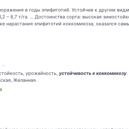
поражения в годы эпифитотий. Устойчив к другим вида
,2 – 8,7 т/га. ... Достоинства сорта: высокая зимостой
овке нарастания эпифитотий коккомикоза, оказался са
...
стойкость, урожайность,
устойчивость к коккомикозу
.
ская, Желанная.
a