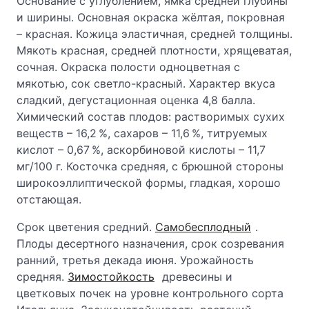
Основание с углублением, ямка средней глубины
и ширины. Основная окраска жёлтая, покровная
– красная. Кожица эластичная, средней толщины.
Мякоть красная, средней плотности, хрящеватая,
сочная. Окраска полости одноцветная с
мякотью, сок светло-красный. Характер вкуса
сладкий, дегустационная оценка 4,8 балла.
Химический состав плодов: растворимых сухих
веществ – 16,2 %, сахаров – 11,6 %, титруемых
кислот – 0,67 %, аскорбиновой кислоты – 11,7
мг/100 г. Косточка средняя, с брюшной стороны
широкоэллиптической формы, гладкая, хорошо
отстающая.
Срок цветения средний.
Самобесплодный
.
Плоды десертного назначения, срок созревания
ранний, третья декада июня. Урожайность
средняя.
Зимостойкость
древесины и
цветковых почек на уровне контрольного сорта