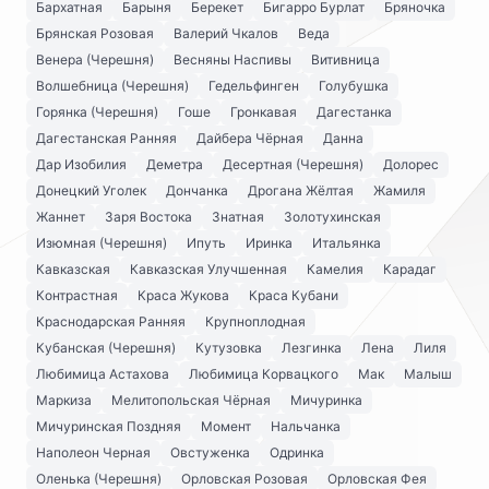
Бархатная
Барыня
Берекет
Бигарро Бурлат
Бряночка
Брянская Розовая
Валерий Чкалов
Веда
Венера (Черешня)
Весняны Наспивы
Витивница
Волшебница (Черешня)
Гедельфинген
Голубушка
Горянка (Черешня)
Гоше
Гронкавая
Дагестанка
Дагестанская Ранняя
Дайбера Чёрная
Данна
Дар Изобилия
Деметра
Десертная (Черешня)
Долорес
Донецкий Уголек
Дончанка
Дрогана Жёлтая
Жамиля
Жаннет
Заря Востока
Знатная
Золотухинская
Изюмная (Черешня)
Ипуть
Иринка
Итальянка
Кавказская
Кавказская Улучшенная
Камелия
Карадаг
Контрастная
Краса Жукова
Краса Кубани
Краснодарская Ранняя
Крупноплодная
Кубанская (Черешня)
Кутузовка
Лезгинка
Лена
Лиля
Любимица Астахова
Любимица Корвацкого
Мак
Малыш
Маркиза
Мелитопольская Чёрная
Мичуринка
Мичуринская Поздняя
Момент
Нальчанка
Наполеон Черная
Овстуженка
Одринка
Оленька (Черешня)
Орловская Розовая
Орловская Фея