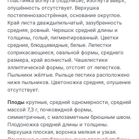
Пластинка вогнута (лодочкой), изогнута вверх,
опушённость отсутствует. Верхушка
постепеннозаострённая, основание округлое.
Край листа дваждыпильчатый, зазубренность
средняя, ровный. Черешок средней длины и
толщины, голый, пигментированный. Цветки
средние, блюдцевидные, белые. Лепестки
соприкасающиеся, овальной формы, среднего
размера, край волнистый. Чашелистики
эллиптической формы, отстоят от лепестков.
Пыльники жёлтые. Рыльце пестика расположено
ниже пыльников. Цветоножка средняя, опушение
отсутствует.
Плоды
крупные, средней одномерности, средней
массой 7,3 г, почковидной формы,
симметричные, с малозаметным брюшным швом.
Плодоножка средней длины и толщины.
Верхушка плоская, воронка мелкая и узкая.