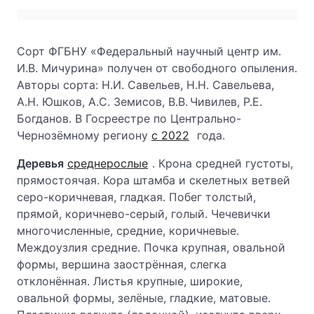
Сорт ФГБНУ «Федеральный научный центр им.
И.В. Мичурина» получен от свободного опыления.
Авторы сорта: Н.И. Савельев, Н.Н. Савельева,
А.Н. Юшков, А.С. Земисов, В.В. Чивилев, Р.Е.
Богданов. В Госреестре по Центрально-
Чернозёмному региону
с 2022
года.
Деревья
среднерослые
. Крона средней густоты,
прямостоячая. Кора штамба и скелетных ветвей
серо-коричневая, гладкая. Побег толстый,
прямой, коричнево-серый, голый. Чечевички
многочисленные, средние, коричневые.
Междоузлия средние. Почка крупная, овальной
формы, вершина заострённая, слегка
отклонённая. Листья крупные, широкие,
овальной формы, зелёные, гладкие, матовые.