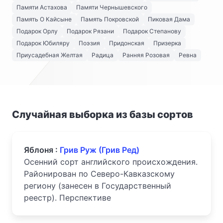
Памяти Астахова
Памяти Чернышевского
Память О Кайсыне
Память Покровской
Пиковая Дама
Подарок Орлу
Подарок Рязани
Подарок Степанову
Подарок Юбиляру
Поэзия
Придонская
Призерка
Приусадебная Желтая
Радица
Ранняя Розовая
Ревна
Случайная выборка из базы сортов
Яблоня :
Грив Руж (Грив Ред)
Осенний сорт английского происхождения.
Районирован по Северо-Кавказскому
региону (занесен в Государственный
реестр). Перспективе