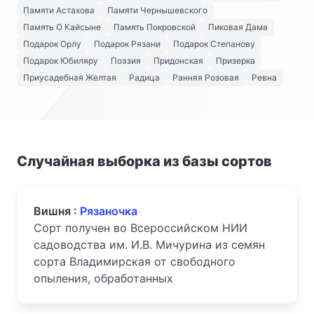
Памяти Астахова
Памяти Чернышевского
Память О Кайсыне
Память Покровской
Пиковая Дама
Подарок Орлу
Подарок Рязани
Подарок Степанову
Подарок Юбиляру
Поэзия
Придонская
Призерка
Приусадебная Желтая
Радица
Ранняя Розовая
Ревна
Случайная выборка из базы сортов
Вишня :
Рязаночка
Сорт получен во Всероссийском НИИ
садоводства им. И.В. Мичурина из семян
сорта Владимирская от свободного
опыления, обработанных