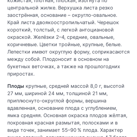
кожистая, плотная, плоская, изогнута по
центральной жилке. Верхушка листа резко
заострённая, основание – округло-овальное.
Край листа двоякоостропильчатый. Черешок
короткий, толстый, с легкой антоциановой
окраской. Желёзки 2–4, средние, овальные,
коричневые. Цветки тройные, крупные, белые.
Лепестки имеют округлую форму, соприкасаются
между собой. Плодоносит в основном на
букетных веточках, а также на прошлогодних
приростах.
Плоды
крупные, средней массой 8,0 г, высотой
27 мм, шириной 24 мм, толщиной 21 мм,
приплюснуто-округлой формы, вершина
вдавленная, основание плода с углублением,
ямка средняя. Основная окраска плодов жёлтая,
покровная красная размытая, полосками и в
виде точек, занимает 55–90 % плода. Характер