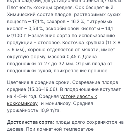
вкуса сладкий, дегустационная оценка 4,7 балла.
Плотность кожицы средняя. Сок бесцветный.
Химический состав плодов: растворимых сухих
веществ – 17,1 %, сахаров – 16,2 %, титруемых
кислот – 0,54 %, аскорбиновой кислоты – 14,1
мг/100 г. Назначение сорта по использованию
продукции – столовое. Косточка крупная (11 × 8
× 9 мм), хорошо отделяется от мякоти, имеет
округлую форму, массой 0,45 г. Длина
плодоножки от 27 до 32 мм. Отрыв плода от
плодоножки сухой, прикрепление прочное.
Цветение в средние сроки. Созревание плодов
среднее (15.06–19.06). В плодоношение вступает
на 4–5-й год. Средняя
устойчивость к
коккомикозу
и монилиозу. Средняя
урожайность 10,9 т/га.
Достоинства сорта:
плоды долго сохраняются на
дереве. При комнатной температуре