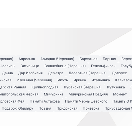
ерешня)
Апрелька
Ариадна (Черешня)
Бархатная
Барыня
Берек
 Наспивы
Витивница
Волшебница (Черешня)
Гедельфинген
Голуб
Данна
Дар Изобилия
Деметра
Десертная (Черешня)
Долорес
инская
Изюмная (Черешня)
Ипуть
Иринка
Итальянка
Кавказск
арская Ранняя
Крупноплодная
Кубанская (Черешня)
Кутузовка
литопольская Чёрная
Мичуринка
Мичуринская Поздняя
Момент
рловская Фея
Памяти Астахова
Памяти Чернышевского
Память О 
Подарок Юбиляру
Поэзия
Придонская
Призерка
Приусадебная 