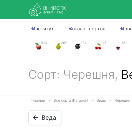
Институт
Каталог сортов
Нов
513
267
224
148
121
Сорт: Черешня,
В
Главная
Все сорта [Каталог]
Виды
Черешня
Веда