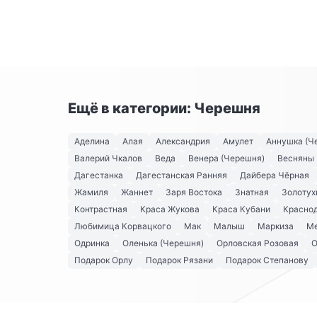
Ещё в категории: Черешня
Аделина
Алая
Александрия
Амулет
Аннушка (Ч
Валерий Чкалов
Веда
Венера (Черешня)
Весняны
Дагестанка
Дагестанская Ранняя
Дайбера Чёрная
Жамиля
Жаннет
Заря Востока
Знатная
Золотух
Контрастная
Краса Жукова
Краса Кубани
Краснод
Любимица Корвацкого
Мак
Малыш
Маркиза
Ме
Одринка
Оленька (Черешня)
Орловская Розовая
О
Подарок Орлу
Подарок Рязани
Подарок Степанову