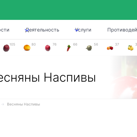
ости
Деятельность
Услуги
Противодей
105
80
76
66
56
37
есняны Наспивы
Весняны Наспивы