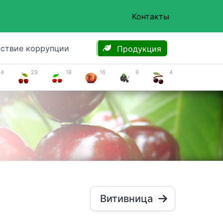
Контакты
ствие коррупции
Продукция
34
29
18
16
9
4
Витивница