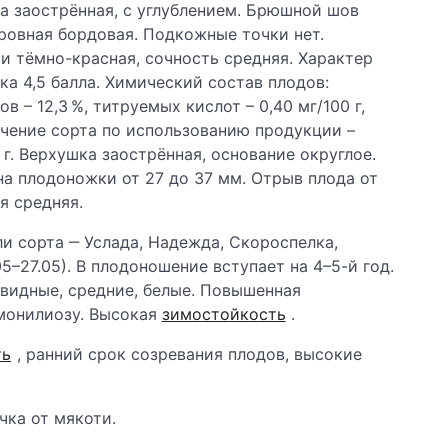
а заострённая, с углублением. Брюшной шов
ровная бордовая. Подкожные точки нет.
и тёмно-красная, сочность средняя. Характер
ка 4,5 балла. Химический состав плодов:
в – 12,3 %, титруемых кислот – 0,40 мг/100 г,
начение сорта по использованию продукции –
 г. Верхушка заострённая, основание округлое.
на плодоножки от 27 до 37 мм. Отрыв плода от
я средняя.
и сорта ‒ Услада, Надежда, Скороспелка,
5–27.05). В плодоношение вступает на 4–5-й год.
овидные, средние, белые. Повышенная
монилиозу. Высокая
зимостойкость
.
ть
, ранний срок созревания плодов, высокие
чка от мякоти.