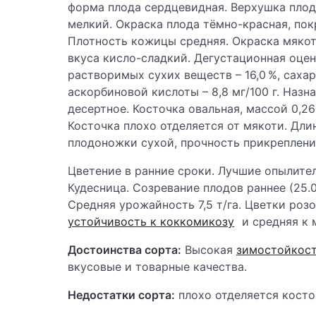
форма плода сердцевидная. Верхушка плод
мелкий. Окраска плода тёмно-красная, пок
Плотность кожицы средняя. Окраска мякот
вкуса кисло-сладкий. Дегустационная оцен
растворимых сухих веществ – 16,0 %, сахаро
аскорбиновой кислоты – 8,8 мг/100 г. Наз
десертное. Косточка овальная, массой 0,26
Косточка плохо отделяется от мякоти. Дли
плодоножки сухой, прочность прикреплени
Цветение в ранние сроки. Лучшие опылител
Кудесница. Созревание плодов раннее (25.0
Средняя урожайность 7,5 т/га. Цветки роз
устойчивость к коккомикозу
и средняя к 
Достоинства сорта:
Высокая
зимостойкос
вкусовые и товарные качества.
Недостатки сорта:
плохо отделяется косто