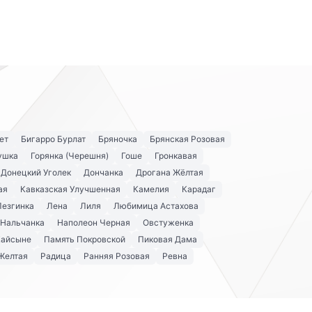
ет
Бигарро Бурлат
Бряночка
Брянская Розовая
ушка
Горянка (Черешня)
Гоше
Гронкавая
Донецкий Уголек
Дончанка
Дрогана Жёлтая
ая
Кавказская Улучшенная
Камелия
Карадаг
Лезгинка
Лена
Лиля
Любимица Астахова
Нальчанка
Наполеон Черная
Овстуженка
Кайсыне
Память Покровской
Пиковая Дама
Желтая
Радица
Ранняя Розовая
Ревна