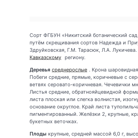
Сорт ФГБУН «Никитский ботанический сад
путём скрещивания сортов Надежда и Приус
Здруйковская, Г.М. Тарасюк, Л.А. Лукичева
Кавказскому
региону.
Деревья
среднерослые
. Крона шаровидная
Побеги средние, прямые, коричневые с се
ветвях серовато-коричневая. Чечевички мн
Листья средние, обратнояйцевидной формы
листа плоская или слегка волнистая, изогн
основание округлое. Край листа тупопильч
пигментированный. Желёзки 2, крупные, кр
букетных веточках.
Плоды
крупные, средней массой 6,0 г, выс