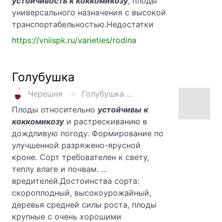
устойчивость к коккомикозу
, плоды
универсального назначения с высокой
транспортабельностью.Недостатки
https://vniispk.ru/varieties/rodina
Голубушка
Черешня
Голубушка ...
Плоды относительно
устойчивы
к
коккомикозу
и растрескиванию в
дождливую погоду. Формирование по
улучшенной разряжено-ярусной
кроне. Сорт требователен к свету,
теплу влаге и почвам. ...
вредителей.Достоинства сорта:
скороплодный, высокоурожайный,
деревья средней силы роста, плоды
крупные с очень хорошими