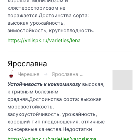
хорошая, монилиозом и
клястероспориозом не
поражается.Достоинства сорта:
высокая урожайность,
зимостойкость, крупноплодность.
https://vniispk.ru/varieties/lena
Ярославна
Черешня
Ярославна ...
Устойчивость к коккомикозу
высокая,
к грибным болезням
средняя.Достоинства сорта: высокая
морозостойкость,
засухоустойчивость, урожайность,
хороший тип плодоношения, отличные
консервные качества.Недостатки
https://vniispk.ru/varieties/yaroslavna