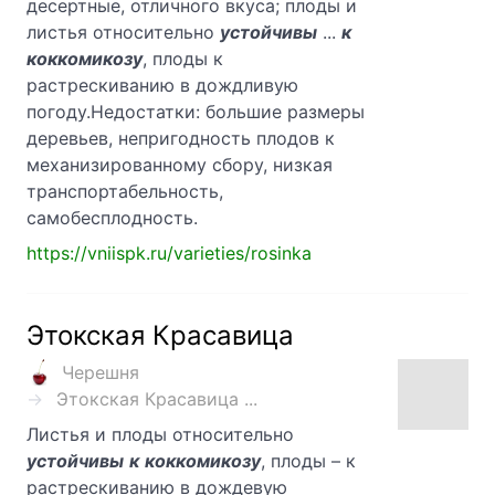
десертные, отличного вкуса; плоды и
листья относительно
устойчивы
...
к
коккомикозу
, плоды к
растрескиванию в дождливую
погоду.Недостатки: большие размеры
деревьев, непригодность плодов к
механизированному сбору, низкая
транспортабельность,
самобесплодность.
https://vniispk.ru/varieties/rosinka
Этокская Красавица
Черешня
Этокская Красавица ...
Листья и плоды относительно
устойчивы
к
коккомикозу
, плоды – к
растрескиванию в дождевую