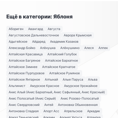
Ещё в категории: Яблоня
Абориген
Авангард
Августа
Августовское Дальневосточное
Аврора Крымская
Адыгейское
Айдаред
Академик Казаков
Александр Бойко
Алёнушка
Алёнушкино
Алеся
Алпек
Алтайская Красавица
Алтайский Голубок
Алтайское Багряное
Алтайское Бархатное
Алтайское Зимнее
Алтайское Крапчатое
Алтайское Пурпуровое
Алтайское Румяное
Алтайское Янтарное
Алтынай
Алые Паруса
Альва
Альпинист
Амурское Красное
Амурское Урожайное
Анис Алый (Анис Бархатный, Анис Сафьянный, Анис Красный)
Анис Полосатый (Анис Серый)
Анис Розово-Полосатый
Анис Свердловский
Антей
Антоновка Обыкновенная
Антоновка Сладкая
Апорт Асс
Апрельское
Аркадик
Аркад Теньковский
Аркаим
Аромат Уктуса
Атлантка