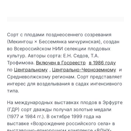
Сорт с плодами позднеосеннего созревания
(Мекинтош × Бессемянка мичуринская), создан
во Всероссийском НИИ селекции плодовых
культур. Авторы сорта: Е.Н. Седов, Т.А.
Трофимова.
Включен в Госреестр
в 1986 году
по
Центральному
,
Центрально-Черноземному
и
Средневолжскому регионам. Сорт представляет
интерес для возделывания в садах интенсивного
типа.
На международных выставках плодов в Эрфурте
(ГДР) сорт дважды получал золотые медали
(1977 и 1984 гг.). В октябре 1999 года на
выставке «Возрождение российского села» в
выставочно-ярморочном комплексе «ВДНХ-