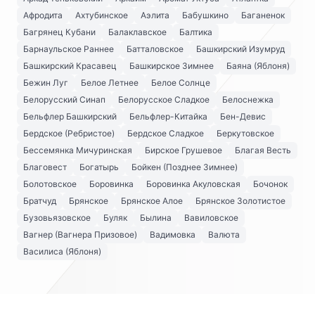
Афродита
Ахтубинское
Аэлита
Бабушкино
Баганенок
Багрянец Кубани
Балаклавское
Балтика
Барнаульское Раннее
Батталовское
Башкирский Изумруд
Башкирский Красавец
Башкирское Зимнее
Баяна (Яблоня)
Бежин Луг
Белое Летнее
Белое Солнце
Белорусский Синап
Белорусское Сладкое
Белоснежка
Бельфлер Башкирский
Бельфлер-Китайка
Бен-Девис
Бердское (Ребристое)
Бердское Сладкое
Беркутовское
Бессемянка Мичуринская
Бирское Грушевое
Благая Весть
Благовест
Богатырь
Бойкен (Позднее Зимнее)
Болотовское
Боровинка
Боровинка Акуловская
Бочонок
Братчуд
Брянское
Брянское Алое
Брянское Золотистое
Бузовьязовское
Буляк
Былина
Вавиловское
Вагнер (Вагнера Призовое)
Вадимовка
Валюта
Василиса (Яблоня)