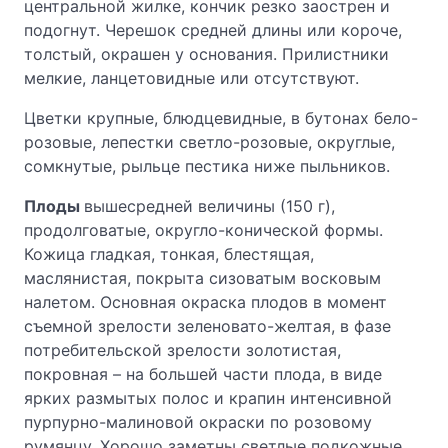
центральной жилке, кончик резко заострен и
подогнут. Черешок средней длины или короче,
толстый, окрашен у основания. Прилистники
мелкие, ланцетовидные или отсутствуют.
Цветки крупные, блюдцевидные, в бутонах бело-
розовые, лепестки светло-розовые, округлые,
сомкнутые, рыльце пестика ниже пыльников.
Плоды
вышесредней величины (150 г),
продолговатые, округло-конической формы.
Кожица гладкая, тонкая, блестящая,
маслянистая, покрыта сизоватым восковым
налетом. Основная окраска плодов в момент
съемной зрелости зеленовато-желтая, в фазе
потребительской зрелости золотистая,
покровная – на большей части плода, в виде
ярких размытых полос и крапин интенсивной
пурпурно-малиновой окраски по розовому
румянцу. Хорошо заметны светлые подкожные