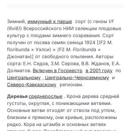
Зимний,
иммунный к парше
сорт (с геном
Vf
(Rvi6)
) Всероссийского НИИ селекции плодовых
культур с плодами зимнего созревания. Сорт
получен от посева семян сеянца 1924 [(F2 M.
floribunda × Уэлси) × (F2
M. Floribunda
×
Джонатан)] от свободного опыления. Авторы
сорта: Е.Н. Седов, З.М. Серова, В.В. Жданов, Е.А.
Долматов.
Включен в Госреестр
в 2001 году
по
Центральному
,
Центрально-Черноземному
и
Северо-Кавказскому
регионам.
Деревья
среднерослые
. Крона дерева средней
густоты, округлая, с поникающими ветвями.
Основные ветви отходят от ствола под углом,
близким к прямому, они кривые, расположены
редко. Кора на штамбе и основных ветвях