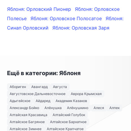
Яблоня: Орловский Пионер
Яблоня: Орловское
Полесье
Яблоня: Орловское Полосатое
Яблоня:
Синап Орловский
Яблоня: Орловская Заря
Ещё в категории: Яблоня
Абориген
Авангард
Августа
Августовское Дальневосточное
Аврора Крымская
Адыгейское
Айдаред
Академик Казаков
Александр Бойко
Алёнушка
Алёнушкино
Алеся
Алпек
Алтайская Красавица
Алтайский Голубок
Алтайское Багряное
Алтайское Бархатное
Алтайское Зимнее
Алтайское Крапчатое