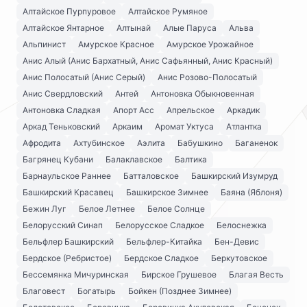
Алтайское Пурпуровое
Алтайское Румяное
Алтайское Янтарное
Алтынай
Алые Паруса
Альва
Альпинист
Амурское Красное
Амурское Урожайное
Анис Алый (Анис Бархатный, Анис Сафьянный, Анис Красный)
Анис Полосатый (Анис Серый)
Анис Розово-Полосатый
Анис Свердловский
Антей
Антоновка Обыкновенная
Антоновка Сладкая
Апорт Асс
Апрельское
Аркадик
Аркад Теньковский
Аркаим
Аромат Уктуса
Атлантка
Афродита
Ахтубинское
Аэлита
Бабушкино
Баганенок
Багрянец Кубани
Балаклавское
Балтика
Барнаульское Раннее
Батталовское
Башкирский Изумруд
Башкирский Красавец
Башкирское Зимнее
Баяна (Яблоня)
Бежин Луг
Белое Летнее
Белое Солнце
Белорусский Синап
Белорусское Сладкое
Белоснежка
Бельфлер Башкирский
Бельфлер-Китайка
Бен-Девис
Бердское (Ребристое)
Бердское Сладкое
Беркутовское
Бессемянка Мичуринская
Бирское Грушевое
Благая Весть
Благовест
Богатырь
Бойкен (Позднее Зимнее)