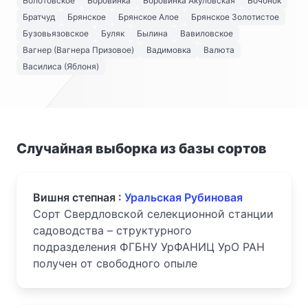
Болотовское
Боровинка
Боровинка Акуловская
Бочонок
Братчуд
Брянское
Брянское Алое
Брянское Золотистое
Бузовьязовское
Буляк
Былина
Вавиловское
Вагнер (Вагнера Призовое)
Вадимовка
Валюта
Василиса (Яблоня)
Случайная выборка из базы сортов
Вишня степная :
Уральская Рубиновая
Сорт Свердловской селекционной станции
садоводства – структурного
подразделения ФГБНУ УрФАНИЦ УрО РАН
получен от свободного опыле