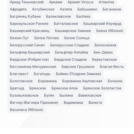
Аркад Теньковский
Аркаим
Аромат Уктуса
Атлантка
Афродита
Ахтубинское
Аэлита
Бабушкино
Баганенок
Багрянец Кубани
Балаклавское
Балтика
Барнаульское Раннее
Батталовское
Башкирский Изумруд
Башкирский Красавец
Башкирское Зимнее
Баяна (Яблоня)
Бежин Луг
Белое Летнее
Белое Солнце
Белорусский Синап
Белорусское Сладкое
Белоснежка
Бельфлер Башкирский
Бельфлер-Китайка
Бен-Девис
Бердское (Ребристое)
Бердское Сладкое
Беркутовское
Бессемянка Мичуринская
Бирское Грушевое
Благая Весть
Благовест
Богатырь
Бойкен (Позднее Зимнее)
Болотовское
Боровинка
Боровинка Акуловская
Бочонок
Братчуд
Брянское
Брянское Алое
Брянское Золотистое
Бузовьязовское
Буляк
Былина
Вавиловское
Вагнер (Вагнера Призовое)
Вадимовка
Валюта
Василиса (Яблоня)