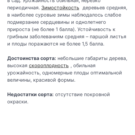
в сад. Урожай­ность обильная, нерезко
периодичная.
Зимостойкость
деревьев сред­няя,
в наиболее суровые зимы наблюдалось слабое
подмерзание серд­цевины и однолетнего
прироста (не более 1 балла). Устойчивость к
грибным заболеваниям средняя – паршой листья
и плоды поражаются не более 1,5 балла.
Достоинства сорта:
небольшие габариты дерева,
высокая
скороплодность
, обильная
урожайность, одномерные плоды оптимальной
ве­личины, красивой формы.
Недостатки сорта:
отсутствие покровной
окраски.