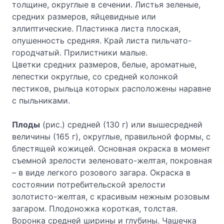
толщине, округлые в сечении. Листья зеленые,
средних размеров, яйцевидные или
эллиптические. Пластинка листа плоская,
опушенность средняя. Край листа пильчато-
городчатый. Прилистники малые.
Цветки средних размеров, белые, ароматные,
лепестки округлые, со средней колонкой
пестиков, рыльца которых расположены наравне
с пыльниками.
Плоды
(рис.) средней (130 г) или вышесредней
величины (165 г), округлые, правильной формы, с
блестящей кожицей. Основная окраска в момент
съемной зрелости зеленовато-желтая, покровная
– в виде легкого розового загара. Окраска в
состоянии потребительс­кой зрелости
золотисто-желтая, с красивым нежным розовым
загаром. Плодоножка короткая, толстая.
Воронка средней ширины и глубины. Чашечка