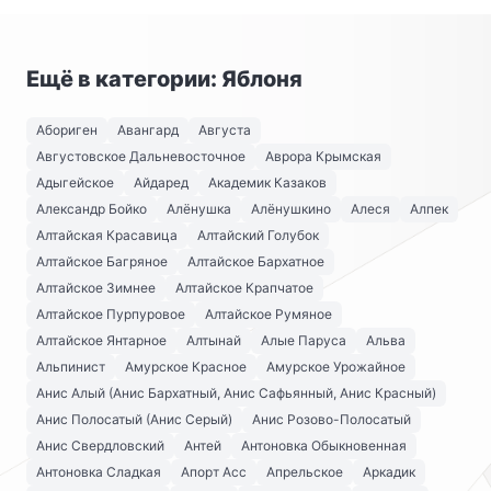
Ещё в категории: Яблоня
Абориген
Авангард
Августа
Августовское Дальневосточное
Аврора Крымская
Адыгейское
Айдаред
Академик Казаков
Александр Бойко
Алёнушка
Алёнушкино
Алеся
Алпек
Алтайская Красавица
Алтайский Голубок
Алтайское Багряное
Алтайское Бархатное
Алтайское Зимнее
Алтайское Крапчатое
Алтайское Пурпуровое
Алтайское Румяное
Алтайское Янтарное
Алтынай
Алые Паруса
Альва
Альпинист
Амурское Красное
Амурское Урожайное
Анис Алый (Анис Бархатный, Анис Сафьянный, Анис Красный)
Анис Полосатый (Анис Серый)
Анис Розово-Полосатый
Анис Свердловский
Антей
Антоновка Обыкновенная
Антоновка Сладкая
Апорт Асс
Апрельское
Аркадик