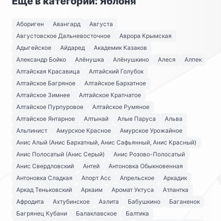
Ещё в категории: Яблоня
Абориген
Авангард
Августа
Августовское Дальневосточное
Аврора Крымская
Адыгейское
Айдаред
Академик Казаков
Александр Бойко
Алёнушка
Алёнушкино
Алеся
Алпек
Алтайская Красавица
Алтайский Голубок
Алтайское Багряное
Алтайское Бархатное
Алтайское Зимнее
Алтайское Крапчатое
Алтайское Пурпуровое
Алтайское Румяное
Алтайское Янтарное
Алтынай
Алые Паруса
Альва
Альпинист
Амурское Красное
Амурское Урожайное
Анис Алый (Анис Бархатный, Анис Сафьянный, Анис Красный)
Анис Полосатый (Анис Серый)
Анис Розово-Полосатый
Анис Свердловский
Антей
Антоновка Обыкновенная
Антоновка Сладкая
Апорт Асс
Апрельское
Аркадик
Аркад Теньковский
Аркаим
Аромат Уктуса
Атлантка
Афродита
Ахтубинское
Аэлита
Бабушкино
Баганенок
Багрянец Кубани
Балаклавское
Балтика