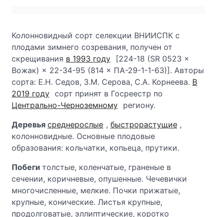
Колонновидный сорт селекции ВНИИСПК с
плодами зимнего созревания, получен от
скрещивания
в 1993 году
[224-18 (SR 0523 ×
Вожак) × 22-34-95 (814 × ПА-29-1-1-63)]. Авторы
сорта: Е.Н. Седов, 3.М. Серова, С.А. Корнеева.
В
2019 году
сорт принят в Госреестр по
Центрально-Черноземному
региону.
Деревья
среднерослые
,
быстрорастущие
,
колонновидные. Основные плодовые
образования: кольчатки, копьеца, прутики.
Побеги
толстые, коленчатые, граненые в
сечении, коричневые, опушенные. Чечевички
многочисленные, мелкие. Почки прижатые,
крупные, конические. Листья крупные,
продолговатые, эллиптические, коротко