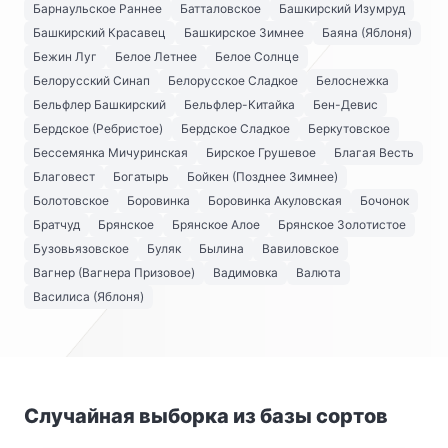
Барнаульское Раннее
Батталовское
Башкирский Изумруд
Башкирский Красавец
Башкирское Зимнее
Баяна (Яблоня)
Бежин Луг
Белое Летнее
Белое Солнце
Белорусский Синап
Белорусское Сладкое
Белоснежка
Бельфлер Башкирский
Бельфлер-Китайка
Бен-Девис
Бердское (Ребристое)
Бердское Сладкое
Беркутовское
Бессемянка Мичуринская
Бирское Грушевое
Благая Весть
Благовест
Богатырь
Бойкен (Позднее Зимнее)
Болотовское
Боровинка
Боровинка Акуловская
Бочонок
Братчуд
Брянское
Брянское Алое
Брянское Золотистое
Бузовьязовское
Буляк
Былина
Вавиловское
Вагнер (Вагнера Призовое)
Вадимовка
Валюта
Василиса (Яблоня)
Случайная выборка из базы сортов