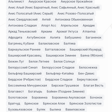
Альпинист
Амурское Красное
Амурское Урожайное
Анис Алый (Анис Бархатный, Анис Сафьянный, Анис Красный)
Анис Полосатый (Анис Серый)
Анис Розово-Полосатый
Анис Свердловский
Антей
Антоновка Обыкновенная
Антоновка Сладкая
Апорт Асс
Апрельское
Аркадик
Аркад Теньковский
Аркаим
Аромат Уктуса
Атлантка
Афродита
Ахтубинское
Аэлита
Бабушкино
Баганенок
Багрянец Кубани
Балаклавское
Балтика
Барнаульское Раннее
Батталовское
Башкирский Изумруд
Башкирский Красавец
Башкирское Зимнее
Баяна (Яблоня)
Бежин Луг
Белое Летнее
Белое Солнце
Белорусский Синап
Белорусское Сладкое
Белоснежка
Бельфлер Башкирский
Бельфлер-Китайка
Бен-Девис
Бердское (Ребристое)
Бердское Сладкое
Беркутовское
Бессемянка Мичуринская
Бирское Грушевое
Благая Весть
Благовест
Богатырь
Бойкен (Позднее Зимнее)
Болотовское
Боровинка
Боровинка Акуловская
Бочонок
Братчуд
Брянское
Брянское Алое
Брянское Золотистое
Бузовьязовское
Буляк
Былина
Вавиловское