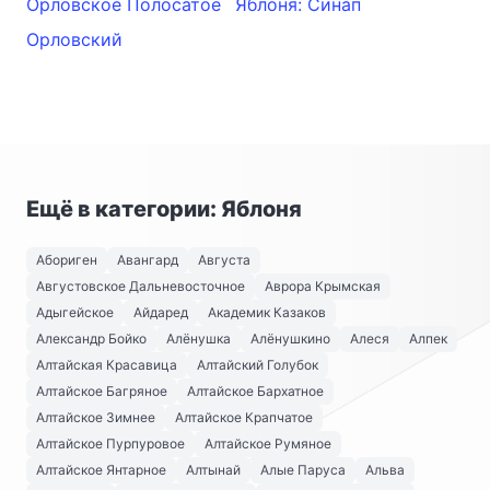
Орловское Полосатое
Яблоня: Синап
Орловский
Ещё в категории: Яблоня
Абориген
Авангард
Августа
Августовское Дальневосточное
Аврора Крымская
Адыгейское
Айдаред
Академик Казаков
Александр Бойко
Алёнушка
Алёнушкино
Алеся
Алпек
Алтайская Красавица
Алтайский Голубок
Алтайское Багряное
Алтайское Бархатное
Алтайское Зимнее
Алтайское Крапчатое
Алтайское Пурпуровое
Алтайское Румяное
Алтайское Янтарное
Алтынай
Алые Паруса
Альва