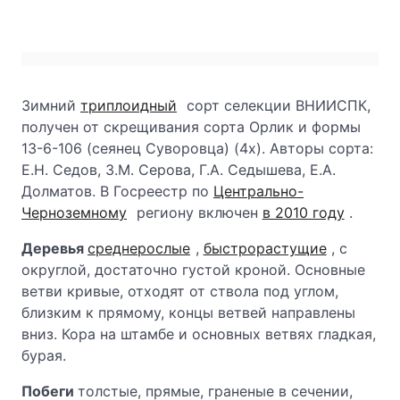
Зимний
триплоидный
сорт селекции ВНИИСПК,
получен от скрещивания сорта Орлик и формы
13-6-106 (сеянец Суворовца) (4х). Авторы сорта:
Е.Н. Седов, З.М. Серова, Г.А. Седышева, Е.А.
Долматов. В Госреестр по
Центрально-
Черноземному
региону включен
в 2010 году
.
Деревья
среднерослые
,
быстрорастущие
, с
округлой, достаточно густой кроной. Основные
ветви кривые, отходят от ствола под углом,
близким к прямому, концы ветвей направлены
вниз. Кора на штамбе и основных ветвях гладкая,
бурая.
Побеги
толстые, прямые, граненые в сечении,