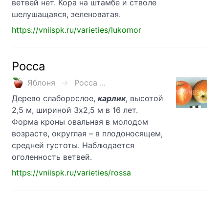
ветвей нет. Кора на штамбе и стволе
шелушащаяся, зеленоватая.
https://vniispk.ru/varieties/lukomor
Росса
Яблоня
Росса ...
Дерево слаборослое,
карлик
, высотой
2,5 м, шириной 3х2,5 м в 16 лет.
Форма кроны овальная в молодом
возрасте, округлая – в плодонося­щем,
средней густоты. Наблюдается
оголенность ветвей.
https://vniispk.ru/varieties/rossa