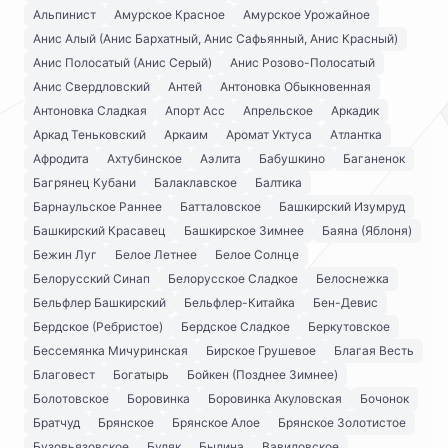
Альпинист
Амурское Красное
Амурское Урожайное
Анис Алый (Анис Бархатный, Анис Сафьянный, Анис Красный)
Анис Полосатый (Анис Серый)
Анис Розово-Полосатый
Анис Свердловский
Антей
Антоновка Обыкновенная
Антоновка Сладкая
Апорт Асс
Апрельское
Аркадик
Аркад Теньковский
Аркаим
Аромат Уктуса
Атлантка
Афродита
Ахтубинское
Аэлита
Бабушкино
Баганенок
Багрянец Кубани
Балаклавское
Балтика
Барнаульское Раннее
Батталовское
Башкирский Изумруд
Башкирский Красавец
Башкирское Зимнее
Баяна (Яблоня)
Бежин Луг
Белое Летнее
Белое Солнце
Белорусский Синап
Белорусское Сладкое
Белоснежка
Бельфлер Башкирский
Бельфлер-Китайка
Бен-Девис
Бердское (Ребристое)
Бердское Сладкое
Беркутовское
Бессемянка Мичуринская
Бирское Грушевое
Благая Весть
Благовест
Богатырь
Бойкен (Позднее Зимнее)
Болотовское
Боровинка
Боровинка Акуловская
Бочонок
Братчуд
Брянское
Брянское Алое
Брянское Золотистое
Бузовьязовское
Буляк
Былина
Вавиловское