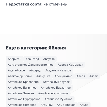
Недостатки сорта:
не отмечены.
Ещё в категории: Яблоня
Абориген
Авангард
Августа
Августовское Дальневосточное
Аврора Крымская
Адыгейское
Айдаред
Академик Казаков
Александр Бойко
Алёнушка
Алёнушкино
Алеся
Алпек
Алтайская Красавица
Алтайский Голубок
Алтайское Багряное
Алтайское Бархатное
Алтайское Зимнее
Алтайское Крапчатое
Алтайское Пурпуровое
Алтайское Румяное
Алтайское Янтарное
Алтынай
Алые Паруса
Альва