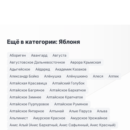
Ещё в категории: Яблоня
Абориген
Авангард
Августа
Августовское Дальневосточное
Аврора Крымская
Адыгейское
Айдаред
Академик Казаков
Александр Бойко
Алёнушка
Алёнушкино
Алеся
Алпек
Алтайская Красавица
Алтайский Голубок
Алтайское Багряное
Алтайское Бархатное
Алтайское Зимнее
Алтайское Крапчатое
Алтайское Пурпуровое
Алтайское Румяное
Алтайское Янтарное
Алтынай
Алые Паруса
Альва
Альпинист
Амурское Красное
Амурское Урожайное
Анис Алый (Анис Бархатный, Анис Сафьянный, Анис Красный)