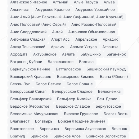
Алтайское Янтарное
Алтынай
Алые Паруса
Альва
Альпинист
Амурское Красное
Амурское Урожайное
Анис Алый (Анис Бархатный, Анис Сафьянный, Анис Красный)
Анис Полосатый (Анис Серый)
Анис Розово-Полосатый
Анис Свердловский
Антей
Антоновка Обыкновенная
Антоновка Сладкая
Апорт Асс
Апрельское
Аркадик
Аркад Теньковский
Аркаим
Аромат Уктуса
Атлантка
Афродита
Ахтубинское
Аэлита
Бабушкино
Баганенок
Багрянец Кубани
Балаклавское
Балтика
Барнаульское Раннее
Батталовское
Башкирский Изумруд
Башкирский Красавец
Башкирское Зимнее
Баяна (Яблоня)
Бежин Луг
Белое Летнее
Белое Солнце
Белорусский Синап
Белорусское Сладкое
Белоснежка
Бельфлер Башкирский
Бельфлер-Китайка
Бен-Девис
Бердское (Ребристое)
Бердское Сладкое
Беркутовское
Бессемянка Мичуринская
Бирское Грушевое
Благая Весть
Благовест
Богатырь
Бойкен (Позднее Зимнее)
Болотовское
Боровинка
Боровинка Акуловская
Бочонок
Братчуд
Брянское
Брянское Алое
Брянское Золотистое