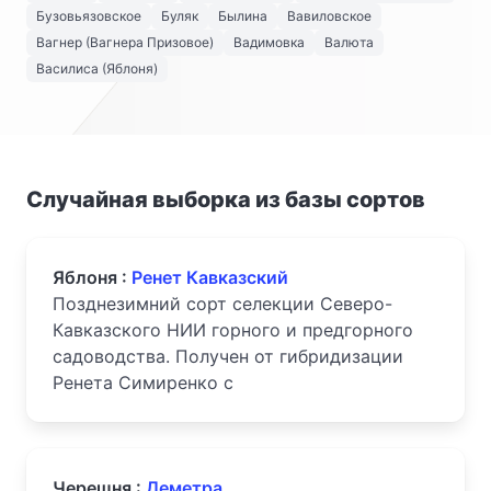
Бузовьязовское
Буляк
Былина
Вавиловское
Вагнер (Вагнера Призовое)
Вадимовка
Валюта
Василиса (Яблоня)
Случайная выборка из базы сортов
Яблоня :
Ренет Кавказский
Позднезимний сорт селекции Северо-
Кавказского НИИ горного и предгорного
садоводства. Получен от гибридиза­ции
Ренета Симиренко с
Черешня :
Деметра