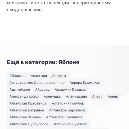
мельчают и сорт переходит к периодичному
плодоношению.
Ещё в категории: Яблоня
Абориген
Авангард
Августа
Августовское Дальневосточное
Аврора Крымская
Адыгейское
Айдаред
Академик Казаков
Александр Бойко
Алёнушка
Алёнушкино
Алеся
Алпек
Алтайская Красавица
Алтайский Голубок
Алтайское Багряное
Алтайское Бархатное
Алтайское Зимнее
Алтайское Крапчатое
Алтайское Пурпуровое
Алтайское Румяное