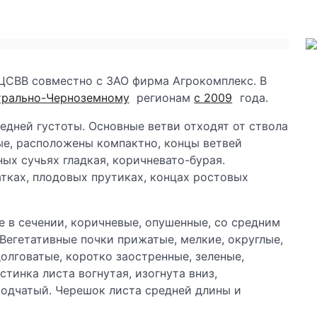
ЦСВВ совместно с ЗАО фирма Агрокомплекс. В
трально-Черноземному
регионам
с 2009
года.
средней густоты. Основные ветви отходят от ствола
ые, расположены компактно, концы ветвей
ных сучьях гладкая, коричневато-бурая.
ках, плодовых прутиках, концах ростовых
е в сечении, коричневые, опушенные, со средним
Вегетативные почки прижатые, мелкие, округлые,
олговатые, коротко заостренные, зеленые,
стинка листа вогнутая, изогнута вниз,
родчатый. Черешок листа средней длины и