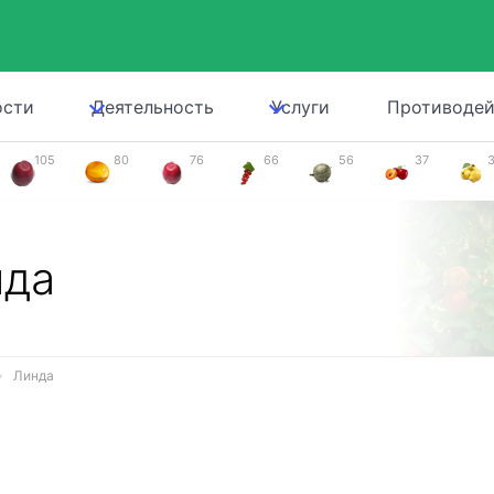
ости
Деятельность
Услуги
Противодей
105
80
76
66
56
37
нда
Линда