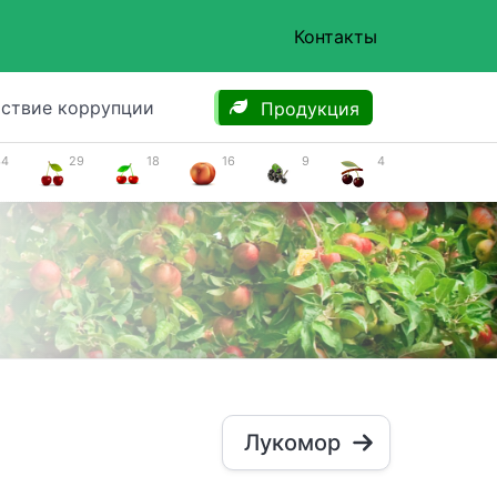
Контакты
ствие коррупции
Продукция
34
29
18
16
9
4
Лукомор