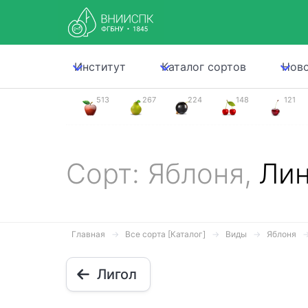
Институт
Каталог сортов
Нов
513
267
224
148
121
Сорт: Яблоня,
Ли
Главная
Все сорта [Каталог]
Виды
Яблоня
Лигол