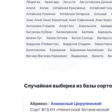
Абориген
Авангард
Августа
Августовское Дальн
Алеся
Алпек
Алтайская Красавица
Алтайский Гол
Алтайское Румяное
Алтайское Янтарное
Алтынай
Анис Алый (Анис Бархатный, Анис Сафьянный, Анис Крас
Антоновка Сладкая
Апорт Асс
Апрельское
Аркади
Багрянец Кубани
Балаклавское
Балтика
Барнауль
Бежин Луг
Белое Летнее
Белое Солнце
Белорусс
Бердское (Ребристое)
Бердское Сладкое
Беркутовс
Болотовское
Боровинка
Боровинка Акуловская
Бо
Вагнер (Вагнера Призовое)
Вадимовка
Валюта
Ва
Случайная выборка из базы сорт
Абрикос :
Ананасный Цюрупинский
Сорт ФГБУН «Никитский ботанический