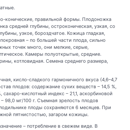
атные.
гло-конические, правильной формы. Плодоножка
нка средней глубины, остроконическая, узкая, со
убины, узкое, бороздчатое. Кожица гладкая,
 покровная – по большей части плода, сильно
ных точек много, они мелкие, серые,
птическое. Камеры полуоткрытые, средние.
рины, котловидная. Семена среднего размера,
чная, кисло-сладкого гармоничного вкуса (4,6–4,7
став плодов: содержание сухих веществ – 14,5 %,
%, сахаро-кислотный индекс – 21,1, аскорбиновой
 – 98,0 мг/100 г. Съемная зрелость плодов
олодильнике плоды сохраняются 6 месяцев. При
жной пятнистостью, загаром кожицы.
значение – потребление в свежем виде. В