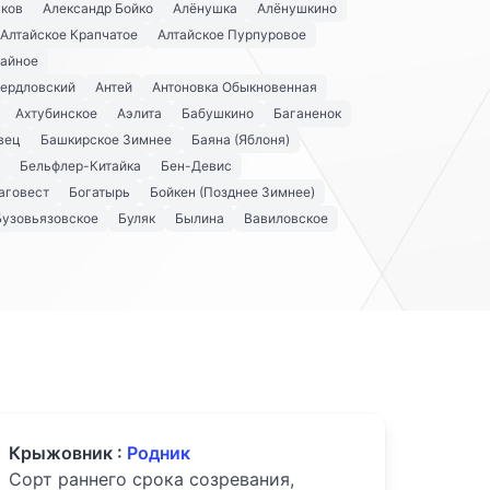
аков
Александр Бойко
Алёнушка
Алёнушкино
Алтайское Крапчатое
Алтайское Пурпуровое
айное
вердловский
Антей
Антоновка Обыкновенная
Ахтубинское
Аэлита
Бабушкино
Баганенок
вец
Башкирское Зимнее
Баяна (Яблоня)
Бельфлер-Китайка
Бен-Девис
аговест
Богатырь
Бойкен (Позднее Зимнее)
Бузовьязовское
Буляк
Былина
Вавиловское
Крыжовник :
Родник
Сорт раннего срока созревания,