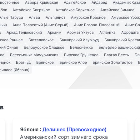
евосточное
Аврора Крымская
Адыгейское
Айдаред
Академик Каз
убок
Алтайское Багряное
Алтайское Бархатное
Алтайское Зимнее
Алые Паруса
Альва
Альпинист
Амурское Красное
Амурское Урож
ный)
Анис Полосатый (Анис Серый)
Анис Розово-Полосатый
Анис С
к
Аркад Теньковский
Аркаим
Аромат Уктуса
Атлантка
Афродита
ское Раннее
Батталовское
Башкирский Изумруд
Башкирский Краса
кий Синап
Белорусское Сладкое
Белоснежка
Бельфлер Башкирский
кое
Бессемянка Мичуринская
Бирское Грушевое
Благая Весть
Бл
чонок
Братчуд
Брянское
Брянское Алое
Брянское Золотистое
силиса (Яблоня)
ов
Яблоня :
Делишес (Превосходное)
Американский сорт зимнего срока