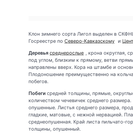
Клон зимнего сорта Лигол выделен в СКФН
Госреестре по
Северо-Кавказскому
и
Цен
Деревья
среднерослые
, крона округлая, 
под углом, близким к прямому, ветви прям
направлены вверх. Кора на штамбе и основ
Плодоношение преимущественно на кольчат
побегов.
Побеги
средней толщины, прямые, округлы
количеством чечевичек среднего размера. 
опушенные. Листья среднего размера, прод
гладкие, матовые, с нежной нервацией. Пла
среднеопушенная. Край листа пильчато-го
толщины, опушенный.