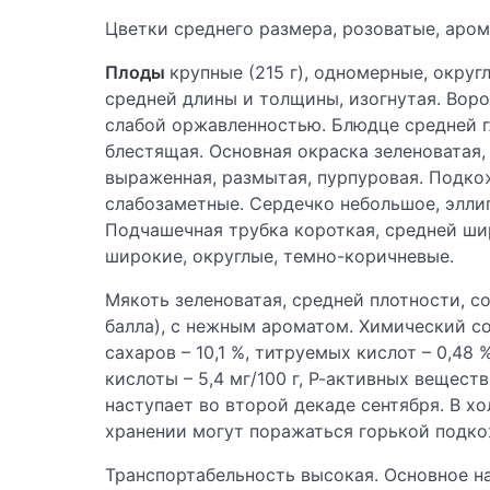
Цветки среднего размера, розоватые, аром
Плоды
крупные (215 г), одномерные, окру
средней длины и толщины, изогнутая. Воро
слабой оржавленностью. Блюдце средней гл
блестящая. Основная окраска зеленоватая,
выраженная, размытая, пурпуровая. Подкож
слабозаметные. Сердечко небольшое, элли
Подчашечная трубка короткая, средней ши
широкие, округлые, темно-коричневые.
Мякоть зеленоватая, средней плотности, со
балла), с нежным ароматом. Химический со
сахаров – 10,1 %, титруемых кислот – 0,48 
кислоты – 5,4 мг/100 г, Р-активных веществ
наступает во второй декаде сентября. В х
хранении могут поражаться горькой подко
Транспортабельность высокая. Основное на