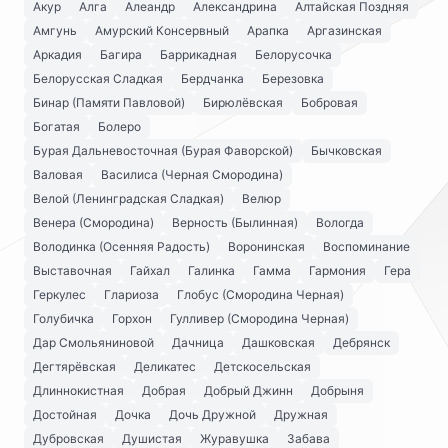
Акур
Алга
Алеандр
Александрина
Алтайская Поздняя
Амгунь
Амурский Консервный
Арапка
Аргазинская
Аркадия
Багира
Баррикадная
Белорусочка
Белорусская Сладкая
Бердчанка
Березовка
Бинар (Памяти Павловой)
Бирюлёвская
Бобровая
Богатая
Болеро
Бурая Дальневосточная (Бурая Фаворской)
Бычковская
Валовая
Василиса (Черная Смородина)
Велой (Ленинградская Сладкая)
Велюр
Венера (Смородина)
Верность (Былинная)
Вологда
Володинка (Осенняя Радость)
Воронинская
Воспоминание
Выставочная
Гайхал
Галинка
Гамма
Гармония
Гера
Геркулес
Глариоза
Глобус (Смородина Черная)
Голубичка
Горхон
Гулливер (Смородина Черная)
Дар Смольяниновой
Дачница
Дашковская
Дебрянск
Дегтярёвская
Деликатес
Детскосельская
Длиннокистная
Добрая
Добрый Джинн
Добрыня
Достойная
Дочка
Дочь Дружной
Дружная
Дубровская
Душистая
Журавушка
Забава