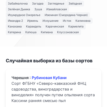
Забайкалочка
Загадка
Загляденье
Звёздная
Зелёная Дымка
Зуша
Измайловская
Изумрудное Ожерелье
Изюмная (Смородина Черная)
Имандра 2
Ирмень
Искушение
Исток
Калиновка
Канахама
Караидель
Карачинская
Кармелита
Катерина
Катюша
Кипиана
Клуссоновская
Случайная выборка из базы сортов
Черешня :
Рубиновая Кубани
Сорт ФГБНУ «Северо-кавказский ФНЦ
садоводства, виноградарства и
виноделия» получен путем опыления сорта
Кассини ранняя смесью пыл