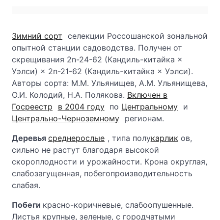
Зимний сорт
селекции Россошанской зональной
опытной станции садоводства. Получен от
скрещивания 2n-24-62 (Кандиль-китайка ×
Уэлси) × 2n-21-62 (Кандиль-китайка × Уэлси).
Авторы сорта: М.М. Ульянищев, А.М. Ульянищева,
О.И. Колодий, Н.А. Полякова.
Включен в
Госреестр
в 2004 году
по
Центральному
и
Центрально-Черноземному
регионам.
Деревья
среднерослые
, типа полу
карлик
ов,
сильно не растут благодаря высокой
скороплодности и урожайности. Крона округлая,
слабозагущенная, побегопроизводительность
слабая.
Побеги
красно-коричневые, слабоопушенные.
Листья крупные, зеленые, с городчатыми