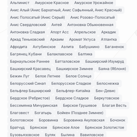
Альпинист
Амурское Красное
Амурское Урожайное
Анис Алый (Анис Бархатный, Анис Сафьянный, Анис Красный)
Анис Полосатый (Анис Серый)
Анис Розово-Полосатый
Анис Свердловский
Антей
Антоновка Обыкновенная
Антоновка Сладкая
Апорт Асс
Апрельское
Аркадик
Аркад Теньковский
Аркаим
Аромат Уктуса
Атлантка
Афродита
Ахтубинское
Аэлита
Бабушкино
Баганенок
Багрянец Кубани
Балаклавское
Балтика
Барнаульское Раннее
Батталовское
Башкирский Изумруд
Башкирский Красавец
Башкирское Зимнее
Баяна (Яблоня)
Бежин Луг
Белое Летнее
Белое Солнце
Белорусский Синап
Белорусское Сладкое
Белоснежка
Бельфлер Башкирский
Бельфлер-Китайка
Бен-Девис
Бердское (Ребристое)
Бердское Сладкое
Беркутовское
Бессемянка Мичуринская
Бирское Грушевое
Благая Весть
Благовест
Богатырь
Бойкен (Позднее Зимнее)
Болотовское
Боровинка
Боровинка Акуловская
Бочонок
Братчуд
Брянское
Брянское Алое
Брянское Золотистое
Бузовьязовское
Буляк
Былина
Вавиловское