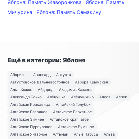
Яблоня: Память Жаворонкова
Яблоня: Память
Мичурина
Яблоня: Память Семакину
Ещё в категории: Яблоня
Абориген
Авангард
Августа
Августовское Дальневосточное
Аврора Крымская
Адыгейское
Айдаред
Академик Казаков
Александр Бойко
Алёнушка
Алёнушкино
Алеся
Алпек
Алтайская Красавица
Алтайский Голубок
Алтайское Багряное
Алтайское Бархатное
Алтайское Зимнее
Алтайское Крапчатое
Алтайское Пурпуровое
Алтайское Румяное
Алтайское Янтарное
Алтынай
Алые Паруса
Альва