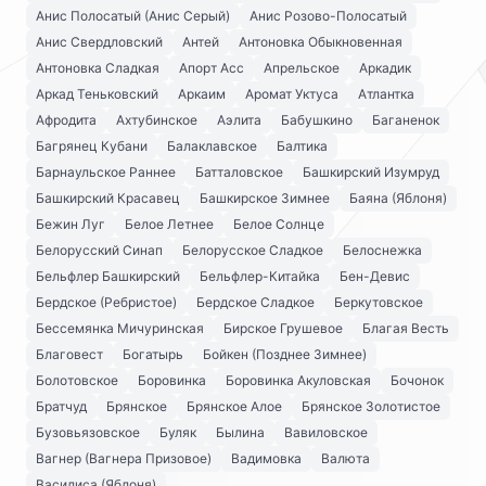
Анис Полосатый (Анис Серый)
Анис Розово-Полосатый
Анис Свердловский
Антей
Антоновка Обыкновенная
Антоновка Сладкая
Апорт Асс
Апрельское
Аркадик
Аркад Теньковский
Аркаим
Аромат Уктуса
Атлантка
Афродита
Ахтубинское
Аэлита
Бабушкино
Баганенок
Багрянец Кубани
Балаклавское
Балтика
Барнаульское Раннее
Батталовское
Башкирский Изумруд
Башкирский Красавец
Башкирское Зимнее
Баяна (Яблоня)
Бежин Луг
Белое Летнее
Белое Солнце
Белорусский Синап
Белорусское Сладкое
Белоснежка
Бельфлер Башкирский
Бельфлер-Китайка
Бен-Девис
Бердское (Ребристое)
Бердское Сладкое
Беркутовское
Бессемянка Мичуринская
Бирское Грушевое
Благая Весть
Благовест
Богатырь
Бойкен (Позднее Зимнее)
Болотовское
Боровинка
Боровинка Акуловская
Бочонок
Братчуд
Брянское
Брянское Алое
Брянское Золотистое
Бузовьязовское
Буляк
Былина
Вавиловское
Вагнер (Вагнера Призовое)
Вадимовка
Валюта
Василиса (Яблоня)