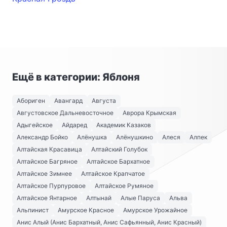
Ещё в категории: Яблоня
Абориген
Авангард
Августа
Августовское Дальневосточное
Аврора Крымская
Адыгейское
Айдаред
Академик Казаков
Александр Бойко
Алёнушка
Алёнушкино
Алеся
Алпек
Алтайская Красавица
Алтайский Голубок
Алтайское Багряное
Алтайское Бархатное
Алтайское Зимнее
Алтайское Крапчатое
Алтайское Пурпуровое
Алтайское Румяное
Алтайское Янтарное
Алтынай
Алые Паруса
Альва
Альпинист
Амурское Красное
Амурское Урожайное
Анис Алый (Анис Бархатный, Анис Сафьянный, Анис Красный)