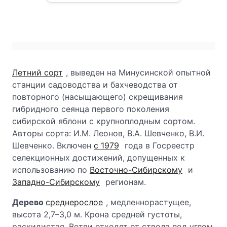
Летний сорт
, выведен на Минусинской опытной
станции садоводства и бахчеводства от
повторного (насыщающего) скрещивания
гибридного сеянца первого поколения
сибирской яблони с крупноплодным сортом.
Авторы сорта: И.М. Леонов, В.А. Шевченко, В.И.
Шевченко. Включен
с 1979
года в Госреестр
селекционных достижений, допущенных к
использованию по
Восточно-Сибирскому
и
Западно-Сибирскому
регионам.
Дерево
среднерослое
, медленнорастущее,
высота 2,7–3,0 м. Крона средней густоты,
раскидистая. Ветви отходят от ствола под углом,