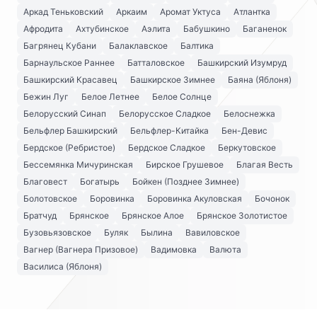
Аркад Теньковский
Аркаим
Аромат Уктуса
Атлантка
Афродита
Ахтубинское
Аэлита
Бабушкино
Баганенок
Багрянец Кубани
Балаклавское
Балтика
Барнаульское Раннее
Батталовское
Башкирский Изумруд
Башкирский Красавец
Башкирское Зимнее
Баяна (Яблоня)
Бежин Луг
Белое Летнее
Белое Солнце
Белорусский Синап
Белорусское Сладкое
Белоснежка
Бельфлер Башкирский
Бельфлер-Китайка
Бен-Девис
Бердское (Ребристое)
Бердское Сладкое
Беркутовское
Бессемянка Мичуринская
Бирское Грушевое
Благая Весть
Благовест
Богатырь
Бойкен (Позднее Зимнее)
Болотовское
Боровинка
Боровинка Акуловская
Бочонок
Братчуд
Брянское
Брянское Алое
Брянское Золотистое
Бузовьязовское
Буляк
Былина
Вавиловское
Вагнер (Вагнера Призовое)
Вадимовка
Валюта
Василиса (Яблоня)