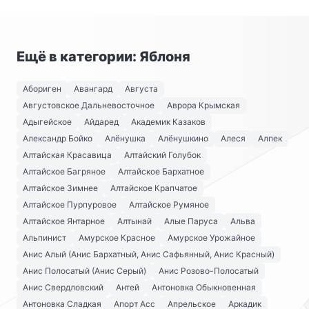
Ещё в категории: Яблоня
Абориген
Авангард
Августа
Августовское Дальневосточное
Аврора Крымская
Адыгейское
Айдаред
Академик Казаков
Александр Бойко
Алёнушка
Алёнушкино
Алеся
Алпек
Алтайская Красавица
Алтайский Голубок
Алтайское Багряное
Алтайское Бархатное
Алтайское Зимнее
Алтайское Крапчатое
Алтайское Пурпуровое
Алтайское Румяное
Алтайское Янтарное
Алтынай
Алые Паруса
Альва
Альпинист
Амурское Красное
Амурское Урожайное
Анис Алый (Анис Бархатный, Анис Сафьянный, Анис Красный)
Анис Полосатый (Анис Серый)
Анис Розово-Полосатый
Анис Свердловский
Антей
Антоновка Обыкновенная
Антоновка Сладкая
Апорт Асс
Апрельское
Аркадик