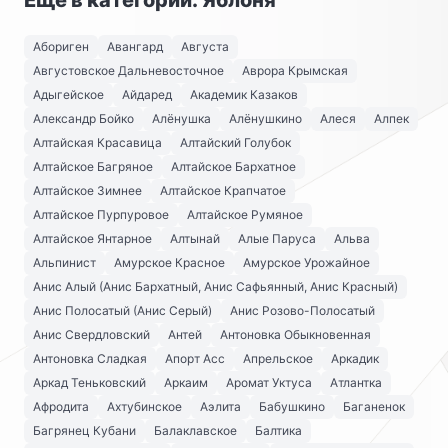
Ещё в категории: Яблоня
Абориген
Авангард
Августа
Августовское Дальневосточное
Аврора Крымская
Адыгейское
Айдаред
Академик Казаков
Александр Бойко
Алёнушка
Алёнушкино
Алеся
Алпек
Алтайская Красавица
Алтайский Голубок
Алтайское Багряное
Алтайское Бархатное
Алтайское Зимнее
Алтайское Крапчатое
Алтайское Пурпуровое
Алтайское Румяное
Алтайское Янтарное
Алтынай
Алые Паруса
Альва
Альпинист
Амурское Красное
Амурское Урожайное
Анис Алый (Анис Бархатный, Анис Сафьянный, Анис Красный)
Анис Полосатый (Анис Серый)
Анис Розово-Полосатый
Анис Свердловский
Антей
Антоновка Обыкновенная
Антоновка Сладкая
Апорт Асс
Апрельское
Аркадик
Аркад Теньковский
Аркаим
Аромат Уктуса
Атлантка
Афродита
Ахтубинское
Аэлита
Бабушкино
Баганенок
Багрянец Кубани
Балаклавское
Балтика