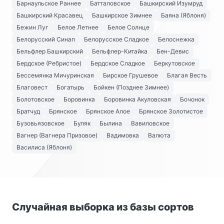
Барнаульское Раннее
Батталовское
Башкирский Изумруд
Башкирский Красавец
Башкирское Зимнее
Баяна (Яблоня)
Бежин Луг
Белое Летнее
Белое Солнце
Белорусский Синап
Белорусское Сладкое
Белоснежка
Бельфлер Башкирский
Бельфлер-Китайка
Бен-Девис
Бердское (Ребристое)
Бердское Сладкое
Беркутовское
Бессемянка Мичуринская
Бирское Грушевое
Благая Весть
Благовест
Богатырь
Бойкен (Позднее Зимнее)
Болотовское
Боровинка
Боровинка Акуловская
Бочонок
Братчуд
Брянское
Брянское Алое
Брянское Золотистое
Бузовьязовское
Буляк
Былина
Вавиловское
Вагнер (Вагнера Призовое)
Вадимовка
Валюта
Василиса (Яблоня)
Случайная выборка из базы сортов