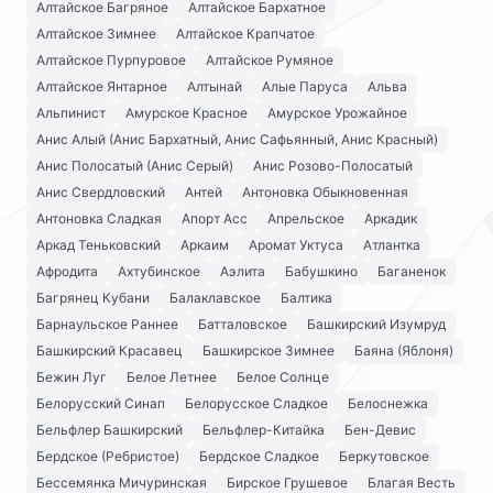
Алтайское Багряное
Алтайское Бархатное
Алтайское Зимнее
Алтайское Крапчатое
Алтайское Пурпуровое
Алтайское Румяное
Алтайское Янтарное
Алтынай
Алые Паруса
Альва
Альпинист
Амурское Красное
Амурское Урожайное
Анис Алый (Анис Бархатный, Анис Сафьянный, Анис Красный)
Анис Полосатый (Анис Серый)
Анис Розово-Полосатый
Анис Свердловский
Антей
Антоновка Обыкновенная
Антоновка Сладкая
Апорт Асс
Апрельское
Аркадик
Аркад Теньковский
Аркаим
Аромат Уктуса
Атлантка
Афродита
Ахтубинское
Аэлита
Бабушкино
Баганенок
Багрянец Кубани
Балаклавское
Балтика
Барнаульское Раннее
Батталовское
Башкирский Изумруд
Башкирский Красавец
Башкирское Зимнее
Баяна (Яблоня)
Бежин Луг
Белое Летнее
Белое Солнце
Белорусский Синап
Белорусское Сладкое
Белоснежка
Бельфлер Башкирский
Бельфлер-Китайка
Бен-Девис
Бердское (Ребристое)
Бердское Сладкое
Беркутовское
Бессемянка Мичуринская
Бирское Грушевое
Благая Весть