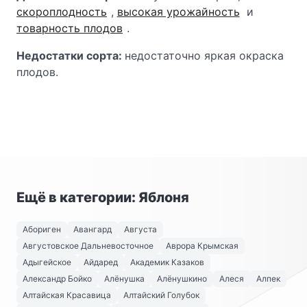
скороплодность
,
высокая урожайность
и
товарность плодов
.
Недостатки сорта:
недостаточно яркая окраска
плодов.
Ещё в категории: Яблоня
Абориген
Авангард
Августа
Августовское Дальневосточное
Аврора Крымская
Адыгейское
Айдаред
Академик Казаков
Александр Бойко
Алёнушка
Алёнушкино
Алеся
Алпек
Алтайская Красавица
Алтайский Голубок