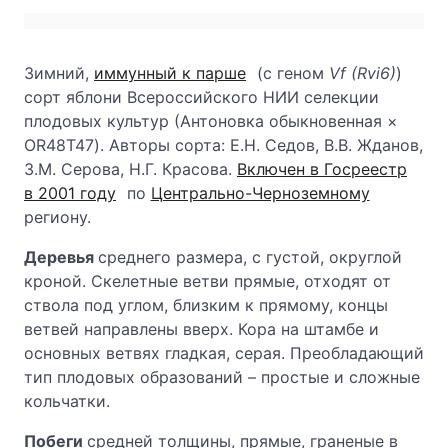
Зимний,
иммунный к парше
(с геном
Vf (Rvi6)
)
сорт яблони Всероссийского НИИ селекции
плодовых культур (Антоновка обыкновенная ×
OR48T47). Авторы сорта: Е.Н. Седов, В.В. Жданов,
З.М. Серова, Н.Г. Красова.
Включен в Госреестр
в 2001 году
по
Центрально-Черноземному
региону.
Деревья
среднего размера, с густой, округлой
кроной. Скелетные ветви прямые, отходят от
ствола под углом, близким к прямому, концы
ветвей направлены вверх. Кора на штамбе и
основных ветвях гладкая, серая. Преобладающий
тип плодовых образований – простые и сложные
кольчатки.
Побеги
средней толщины, прямые, граненые в