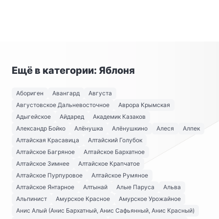
Ещё в категории: Яблоня
Абориген
Авангард
Августа
Августовское Дальневосточное
Аврора Крымская
Адыгейское
Айдаред
Академик Казаков
Александр Бойко
Алёнушка
Алёнушкино
Алеся
Алпек
Алтайская Красавица
Алтайский Голубок
Алтайское Багряное
Алтайское Бархатное
Алтайское Зимнее
Алтайское Крапчатое
Алтайское Пурпуровое
Алтайское Румяное
Алтайское Янтарное
Алтынай
Алые Паруса
Альва
Альпинист
Амурское Красное
Амурское Урожайное
Анис Алый (Анис Бархатный, Анис Сафьянный, Анис Красный)