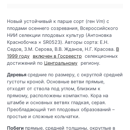
Новый устойчивый к парше сорт (ген
Vm
) с
плодами осеннего созревания, Всероссийского
НИИ селекции плодовых культур (Антоновка
Краснобочка × SR0523). Авторы сорта: Е.Н.
Седов, З.М. Серова, В.В. Жданов,
Н.Г. Красова.
В
1999 году
включен в Госреестр
селекционных
достижений по
Центральному
региону.
Деревья
средние по размеру, с округлой средней
густоты кроной. Основные ветви прямые,
отходят от ствола под углом, близким к
прямому, расположены компактно. Кора на
штамбе и основных ветвях гладкая, серая.
Преобладающий тип плодовых образований –
простые и сложные кольчатки.
Побеги
прямые, средней толщины, округлые в