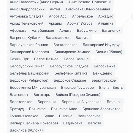
Анис Полосатый (Анис Серый)
Анис Розово-Полосатый
Анис Свердловский
Антей
Антоновка Обыкновенная
Антоновка Сладкая
Апорт Асс
Апрельское
Аркадик
Аркад Теньковский
Аркаим
Аромат Уктуса
Атлантка
Афродита
Ахтубинское
Аэлита
Бабушкино
Баганенок
Багрянец Кубани
Балаклавское
Балтика
Барнаульское Раннее
Батталовское
Башкирский Изумруд
Башкирский Красавец
Башкирское Зимнее
Баяна (Яблоня)
Бежин Луг
Белое Летнее
Белое Солнце
Белорусский Синап
Белорусское Сладкое
Белоснежка
Бельфлер Башкирский
Бельфлер-Китайка
Бен-Девис
Бердское (Ребристое)
Бердское Сладкое
Беркутовское
Бессемянка Мичуринская
Бирское Грушевое
Благая Весть
Благовест
Богатырь
Бойкен (Позднее Зимнее)
Болотовское
Боровинка
Боровинка Акуловская
Бочонок
Братчуд
Брянское
Брянское Алое
Брянское Золотистое
Бузовьязовское
Буляк
Былина
Вавиловское
Вагнер (Вагнера Призовое)
Вадимовка
Валюта
Василиса (Яблоня)