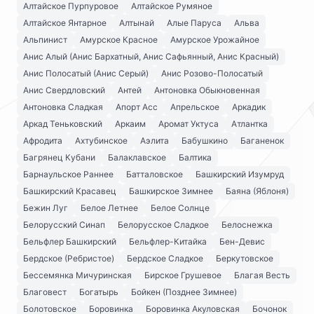
Алтайское Пурпуровое
Алтайское Румяное
Алтайское Янтарное
Алтынай
Алые Паруса
Альва
Альпинист
Амурское Красное
Амурское Урожайное
Анис Алый (Анис Бархатный, Анис Сафьянный, Анис Красный)
Анис Полосатый (Анис Серый)
Анис Розово-Полосатый
Анис Свердловский
Антей
Антоновка Обыкновенная
Антоновка Сладкая
Апорт Асс
Апрельское
Аркадик
Аркад Теньковский
Аркаим
Аромат Уктуса
Атлантка
Афродита
Ахтубинское
Аэлита
Бабушкино
Баганенок
Багрянец Кубани
Балаклавское
Балтика
Барнаульское Раннее
Батталовское
Башкирский Изумруд
Башкирский Красавец
Башкирское Зимнее
Баяна (Яблоня)
Бежин Луг
Белое Летнее
Белое Солнце
Белорусский Синап
Белорусское Сладкое
Белоснежка
Бельфлер Башкирский
Бельфлер-Китайка
Бен-Девис
Бердское (Ребристое)
Бердское Сладкое
Беркутовское
Бессемянка Мичуринская
Бирское Грушевое
Благая Весть
Благовест
Богатырь
Бойкен (Позднее Зимнее)
Болотовское
Боровинка
Боровинка Акуловская
Бочонок