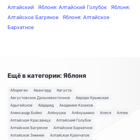
Алтайский
Яблоня: Алтайский Голубок
Яблоня:
Алтайское Багряное
Яблоня: Алтайское
Бархатное
Ещё в категории: Яблоня
Абориген
Авангард
Августа
Августовское Дальневосточное
Аврора Крымская
Адыгейское
Айдаред
Академик Казаков
Александр Бойко
Алёнушка
Алёнушкино
Алеся
Алпек
Алтайская Красавица
Алтайский Голубок
Алтайское Багряное
Алтайское Бархатное
Алтайское Зимнее
Алтайское Крапчатое