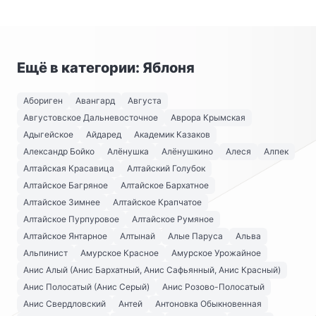
Ещё в категории: Яблоня
Абориген
Авангард
Августа
Августовское Дальневосточное
Аврора Крымская
Адыгейское
Айдаред
Академик Казаков
Александр Бойко
Алёнушка
Алёнушкино
Алеся
Алпек
Алтайская Красавица
Алтайский Голубок
Алтайское Багряное
Алтайское Бархатное
Алтайское Зимнее
Алтайское Крапчатое
Алтайское Пурпуровое
Алтайское Румяное
Алтайское Янтарное
Алтынай
Алые Паруса
Альва
Альпинист
Амурское Красное
Амурское Урожайное
Анис Алый (Анис Бархатный, Анис Сафьянный, Анис Красный)
Анис Полосатый (Анис Серый)
Анис Розово-Полосатый
Анис Свердловский
Антей
Антоновка Обыкновенная