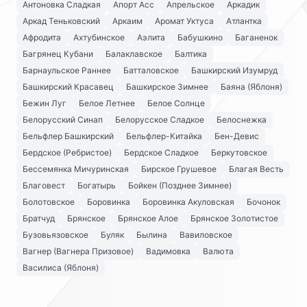
Антоновка Сладкая
Апорт Асс
Апрельское
Аркадик
Аркад Теньковский
Аркаим
Аромат Уктуса
Атлантка
Афродита
Ахтубинское
Аэлита
Бабушкино
Баганенок
Багрянец Кубани
Балаклавское
Балтика
Барнаульское Раннее
Батталовское
Башкирский Изумруд
Башкирский Красавец
Башкирское Зимнее
Баяна (Яблоня)
Бежин Луг
Белое Летнее
Белое Солнце
Белорусский Синап
Белорусское Сладкое
Белоснежка
Бельфлер Башкирский
Бельфлер-Китайка
Бен-Девис
Бердское (Ребристое)
Бердское Сладкое
Беркутовское
Бессемянка Мичуринская
Бирское Грушевое
Благая Весть
Благовест
Богатырь
Бойкен (Позднее Зимнее)
Болотовское
Боровинка
Боровинка Акуловская
Бочонок
Братчуд
Брянское
Брянское Алое
Брянское Золотистое
Бузовьязовское
Буляк
Былина
Вавиловское
Вагнер (Вагнера Призовое)
Вадимовка
Валюта
Василиса (Яблоня)