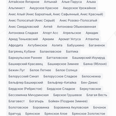
Алтайское Янтарное
Алтынай
Алые Паруса
Альва
Альпинист
Амурское Красное
Амурское Урожайное
Анис Алый (Анис Бархатный, Анис Сафьянный, Анис Красный)
Анис Полосатый (Анис Серый)
Анис Розово-Полосатый
Анис Свердловский
Антей
Антоновка Обыкновенная
Антоновка Сладкая
Апорт Асс
Апрельское
Аркадик
Аркад Теньковский
Аркаим
Аромат Уктуса
Атлантка
Афродита
Ахтубинское
Аэлита
Бабушкино
Баганенок
Багрянец Кубани
Балаклавское
Балтика
Барнаульское Раннее
Батталовское
Башкирский Изумруд
Башкирский Красавец
Башкирское Зимнее
Баяна (Яблоня)
Бежин Луг
Белое Летнее
Белое Солнце
Белорусский Синап
Белорусское Сладкое
Белоснежка
Бельфлер Башкирский
Бельфлер-Китайка
Бен-Девис
Бердское (Ребристое)
Бердское Сладкое
Беркутовское
Бессемянка Мичуринская
Бирское Грушевое
Благая Весть
Благовест
Богатырь
Бойкен (Позднее Зимнее)
Болотовское
Боровинка
Боровинка Акуловская
Бочонок
Братчуд
Брянское
Брянское Алое
Брянское Золотистое