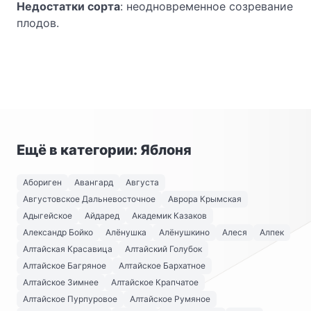
Недостатки сорта
: неодновременное созревание
плодов.
Ещё в категории: Яблоня
Абориген
Авангард
Августа
Августовское Дальневосточное
Аврора Крымская
Адыгейское
Айдаред
Академик Казаков
Александр Бойко
Алёнушка
Алёнушкино
Алеся
Алпек
Алтайская Красавица
Алтайский Голубок
Алтайское Багряное
Алтайское Бархатное
Алтайское Зимнее
Алтайское Крапчатое
Алтайское Пурпуровое
Алтайское Румяное