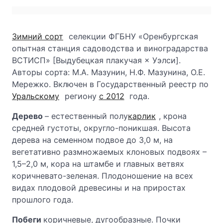
Зимний сорт
селекции ФГБНУ «Оренбургская
опытная станция садоводства и виноградарства
ВСТИСП» [Выдубецкая плакучая × Уэлси].
Авторы сорта: М.А. Мазунин, Н.Ф. Мазунина, О.Е.
Мережко. Включен в Государственный реестр по
Уральскому
региону
с 2012
года.
Дерево
– естественный полу
карлик
, крона
средней густоты, округло-поникшая. Высота
дерева на семенном подвое до 3,0 м, на
вегетативно размножаемых клоновых подвоях –
1,5–2,0 м, кора на штамбе и главных ветвях
коричневато-зеленая. Плодоношение на всех
видах плодовой древесины и на приростах
прошлого года.
Побеги
коричневые, дугообразные. Почки