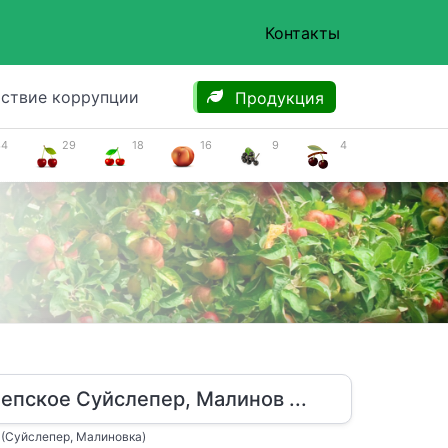
Контакты
ствие коррупции
Продукция
34
29
18
16
9
4
епское Суйслепер, Малинов ...
(Суйслепер, Малиновка)