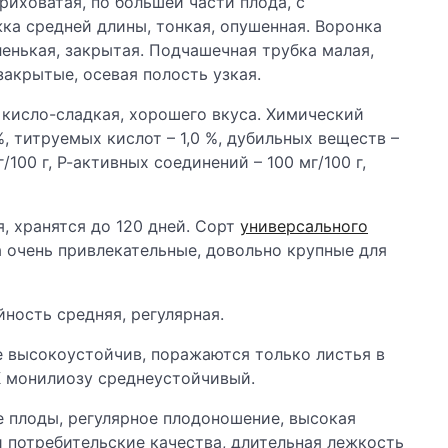
риховатая, по большей части плода, с
а средней длины, тонкая, опушенная. Воронка
ленькая, закрытая. Подчашечная трубка малая,
акрытые, осевая полость узкая.
 кисло-сладкая, хорошего вкуса. Химический
%, титруемых кислот – 1,0 %, дубильных веществ –
/100 г, Р-активных соединений – 100 мг/100 г,
, хранятся до 120 дней. Сорт
универсального
а очень привлекательные, довольно крупные для
ность средняя, регулярная.
е высокоустойчив, поражаются только листья в
К монилиозу среднеустойчивый.
е плоды, регулярное плодоношение, высокая
 потребительские качества, длительная лежкость