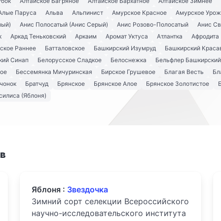
убок
Алтайское Багряное
Алтайское Бархатное
Алтайское Зимнее
Алые Паруса
Альва
Альпинист
Амурское Красное
Амурское Урож
ный)
Анис Полосатый (Анис Серый)
Анис Розово-Полосатый
Анис С
к
Аркад Теньковский
Аркаим
Аромат Уктуса
Атлантка
Афродита
ское Раннее
Батталовское
Башкирский Изумруд
Башкирский Краса
кий Синап
Белорусское Сладкое
Белоснежка
Бельфлер Башкирский
кое
Бессемянка Мичуринская
Бирское Грушевое
Благая Весть
Бл
чонок
Братчуд
Брянское
Брянское Алое
Брянское Золотистое
силиса (Яблоня)
ов
Яблоня :
Звездочка
Зимний сорт селекции Всероссийского
научно-исследовательского института