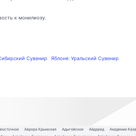
вость к монилиозу.
 Сибирский Сувенир
Яблоня: Уральский Сувенир
евосточное
Аврора Крымская
Адыгейское
Айдаред
Академик Каз