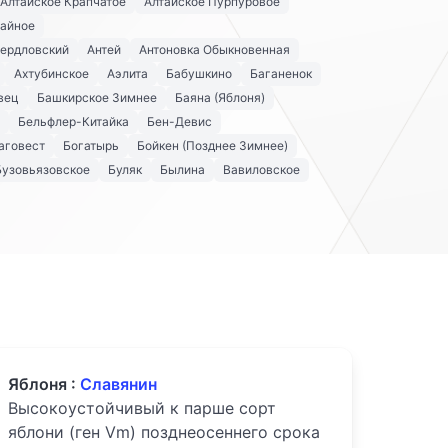
Алтайское Крапчатое
Алтайское Пурпуровое
айное
вердловский
Антей
Антоновка Обыкновенная
Ахтубинское
Аэлита
Бабушкино
Баганенок
вец
Башкирское Зимнее
Баяна (Яблоня)
Бельфлер-Китайка
Бен-Девис
аговест
Богатырь
Бойкен (Позднее Зимнее)
Бузовьязовское
Буляк
Былина
Вавиловское
Яблоня :
Славянин
Высокоустойчивый к парше сорт
яблони (ген Vm) позднеосеннего срока