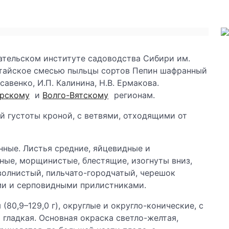
вательском институте садоводства Сибири им.
лтайское смесью пыльцы сортов Пепин шафранный
савенко, И.П. Калинина, Н.В. Ермакова.
рскому
и
Волго-Вятскому
регионам.
ей густоты кроной, с ветвями, отходящими от
нные. Листья средние, яйцевидные и
ные, морщинистые, блестящие, изогнуты вниз,
волнистый, пильчато-городчатый, черешок
ми и серповидными прилистниками.
80,9–129,0 г), округлые и округло-конические, с
гладкая. Основная окраска светло-желтая,