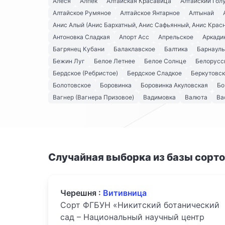
Алеся
Алпек
Алтайская Красавица
Алтайский Гол
Алтайское Румяное
Алтайское Янтарное
Алтынай
Анис Алый (Анис Бархатный, Анис Сафьянный, Анис Крас
Антоновка Сладкая
Апорт Асс
Апрельское
Аркади
Багрянец Кубани
Балаклавское
Балтика
Барнауль
Бежин Луг
Белое Летнее
Белое Солнце
Белорусс
Бердское (Ребристое)
Бердское Сладкое
Беркутовс
Болотовское
Боровинка
Боровинка Акуловская
Бо
Вагнер (Вагнера Призовое)
Вадимовка
Валюта
Ва
Случайная выборка из базы сорт
Черешня :
Витивница
Сорт ФГБУН «Никитский ботанический
сад – Национальный научный центр