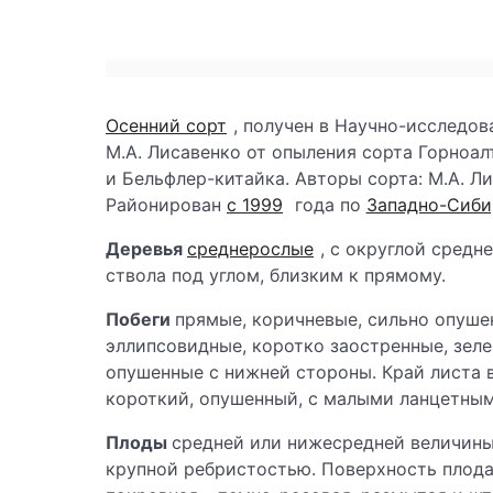
Осенний сорт
, получен в Научно-исследо
М.А. Лисавенко от опыления сорта Горноа
и Бельфлер-китайка. Авторы сорта: М.А. Ли
Районирован
с 1999
года по
Западно-Сиби
Деревья
среднерослые
, с округлой средн
ствола под углом, близким к прямому.
Побеги
прямые, коричневые, сильно опуше
эллипсовидные, коротко заостренные, зеле
опушенные с нижней стороны. Край листа 
короткий, опушенный, с малыми ланцетны
Плоды
средней или нижесредней величины (
крупной ребристостью. Поверхность плода 