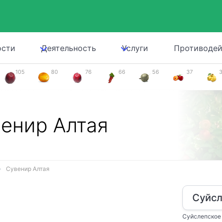
ости
Деятельность
Услуги
Противодей
105
80
76
66
56
37
енир Алтая
Сувенир Алтая
Суйсл
Суйслепское 