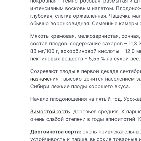
покровная – темно-розовая, размытая и шт
интенсивным восковым налетом. Плодоножк
глубокая, слегка оржавленная. Чашечка ма
обычно воронковидная. Семенные камеры з
Мякоть кремовая, мелкозернистая, сочная,
состав плодов: содержание сахаров – 11,3 
88 мг/100 г, аскорбиновой кислоты – 12,0 мг
пектиновых веществ – 5,55 % на сухой вес.
Созревают плоды в первой декаде сентября
назначения
, высоко ценится населением з
Сибири лежкие плоды хорошего вкуса.
Начало плодоношения на пятый год. Урожай
Зимостойкость
деревьев средняя. К парш
очень слабой степени в годы эпифитотий. 
Достоинства сорта:
очень привлекательны
устойчивость к парше, высокие товарные и