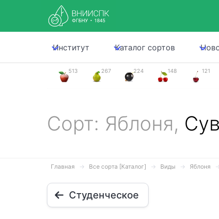
Институт
Каталог сортов
Нов
513
267
224
148
121
Сорт: Яблоня,
Сув
Главная
Все сорта [Каталог]
Виды
Яблоня
Студенческое