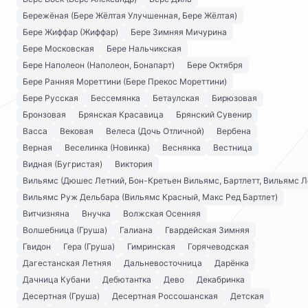
Бережёная (Бере Жёлтая Улучшенная, Бере Жёлтая)
Бере Жиффар (Жиффар)
Бере Зимняя Мичурина
Бере Московская
Бере Нальчикская
Бере Наполеон (Наполеон, Бонапарт)
Бере Октября
Бере Ранняя Мореттини (Бере Прекос Мореттини)
Бере Русская
Бессемянка
Бетаулская
Бирюзовая
Бронзовая
Брянская Красавица
Брянский Сувенир
Васса
Вековая
Велеса (Дочь Отличной)
Вербена
Верная
Веселинка (Новинка)
Веснянка
Вестница
Видная (Бугристая)
Виктория
Вильямс (Дюшес Летний, Бон-Кретьен Вильямс, Бартлетт, Вильямс Л
Вильямс Руж Дельбара (Вильямс Красный, Макс Ред Бартлет)
Витчизняна
Внучка
Волжская Осенняя
Волшебница (Груша)
Галиана
Гвардейская Зимняя
Гвидон
Гера (Груша)
Гимринская
Горячеводская
Дагестанская Летняя
Дальневосточница
Дарёнка
Дачница Кубани
Дебютантка
Дево
Декабринка
Десертная (Груша)
Десертная Россошанская
Детская