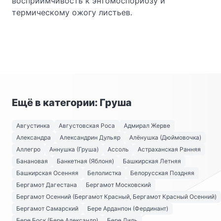
восприимчивость к энтомоспориозу и
термическому ожогу листьев.
Ещё в категории: Груша
Августинка
Августовская Роса
Адмирал Жерве
Александра
Александрин Дульяр
Алёнушка (Дюймовочка)
Аллегро
Аннушка (Груша)
Ассоль
Астраханская Ранняя
Банановая
Банкетная (Яблоня)
Башкирская Летняя
Башкирская Осенняя
Белолистка
Белорусская Поздняя
Бергамот Дагестана
Бергамот Московский
Бергамот Осенний (Бергамот Красный, Бергамот Красный Осенний)
Бергамот Самарский
Бере Арданпон (Фердинант)
Бере Боск (Бере Александр)
Бере Диль