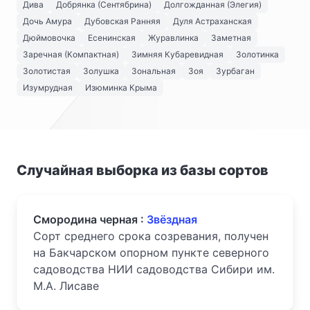
Дива
Добрянка (Сентябрина)
Долгожданная (Элегия)
Дочь Амура
Дубовская Ранняя
Дуля Астраханская
Дюймовочка
Есенинская
Журавлинка
Заметная
Заречная (Компактная)
Зимняя Кубаревидная
Золотинка
Золотистая
Золушка
Зональная
Зоя
Зурбаган
Изумрудная
Изюминка Крыма
Случайная выборка из базы сортов
Смородина черная :
Звёздная
Сорт среднего срока созревания, получен
на Бакчарском опорном пункте северного
садоводства НИИ садоводства Сибири им.
М.А. Лисаве