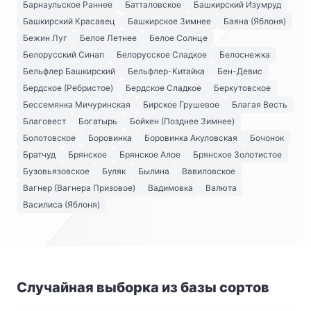
Барнаульское Раннее
Батталовское
Башкирский Изумруд
Башкирский Красавец
Башкирское Зимнее
Баяна (Яблоня)
Бежин Луг
Белое Летнее
Белое Солнце
Белорусский Синап
Белорусское Сладкое
Белоснежка
Бельфлер Башкирский
Бельфлер-Китайка
Бен-Девис
Бердское (Ребристое)
Бердское Сладкое
Беркутовское
Бессемянка Мичуринская
Бирское Грушевое
Благая Весть
Благовест
Богатырь
Бойкен (Позднее Зимнее)
Болотовское
Боровинка
Боровинка Акуловская
Бочонок
Братчуд
Брянское
Брянское Алое
Брянское Золотистое
Бузовьязовское
Буляк
Былина
Вавиловское
Вагнер (Вагнера Призовое)
Вадимовка
Валюта
Василиса (Яблоня)
Случайная выборка из базы сортов