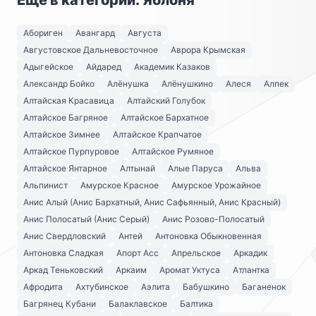
Ещё в категории: Яблоня
Абориген
Авангард
Августа
Августовское Дальневосточное
Аврора Крымская
Адыгейское
Айдаред
Академик Казаков
Александр Бойко
Алёнушка
Алёнушкино
Алеся
Алпек
Алтайская Красавица
Алтайский Голубок
Алтайское Багряное
Алтайское Бархатное
Алтайское Зимнее
Алтайское Крапчатое
Алтайское Пурпуровое
Алтайское Румяное
Алтайское Янтарное
Алтынай
Алые Паруса
Альва
Альпинист
Амурское Красное
Амурское Урожайное
Анис Алый (Анис Бархатный, Анис Сафьянный, Анис Красный)
Анис Полосатый (Анис Серый)
Анис Розово-Полосатый
Анис Свердловский
Антей
Антоновка Обыкновенная
Антоновка Сладкая
Апорт Асс
Апрельское
Аркадик
Аркад Теньковский
Аркаим
Аромат Уктуса
Атлантка
Афродита
Ахтубинское
Аэлита
Бабушкино
Баганенок
Багрянец Кубани
Балаклавское
Балтика