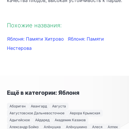
качества плодов, высокая устойчивость к парше.
Похожие названия:
Яблоня: Памяти Хитрово
Яблоня: Памяти
Нестерова
Ещё в категории: Яблоня
Абориген
Авангард
Августа
Августовское Дальневосточное
Аврора Крымская
Адыгейское
Айдаред
Академик Казаков
Александр Бойко
Алёнушка
Алёнушкино
Алеся
Алпек