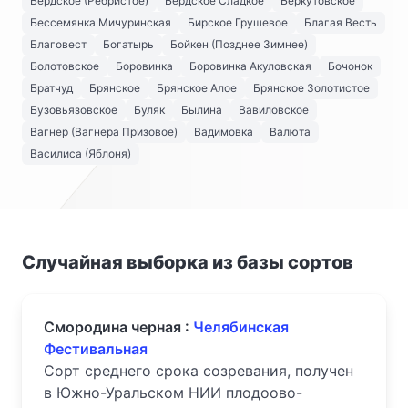
Бердское (Ребристое)
Бердское Сладкое
Беркутовское
Бессемянка Мичуринская
Бирское Грушевое
Благая Весть
Благовест
Богатырь
Бойкен (Позднее Зимнее)
Болотовское
Боровинка
Боровинка Акуловская
Бочонок
Братчуд
Брянское
Брянское Алое
Брянское Золотистое
Бузовьязовское
Буляк
Былина
Вавиловское
Вагнер (Вагнера Призовое)
Вадимовка
Валюта
Василиса (Яблоня)
Случайная выборка из базы сортов
Смородина черная :
Челябинская
Фестивальная
Сорт среднего срока созревания, получен
в Южно-Уральском НИИ плодоово-