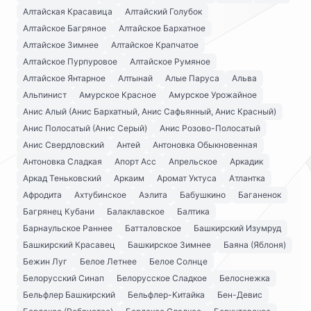
Алтайская Красавица
Алтайский Голубок
Алтайское Багряное
Алтайское Бархатное
Алтайское Зимнее
Алтайское Крапчатое
Алтайское Пурпуровое
Алтайское Румяное
Алтайское Янтарное
Алтынай
Алые Паруса
Альва
Альпинист
Амурское Красное
Амурское Урожайное
Анис Алый (Анис Бархатный, Анис Сафьянный, Анис Красный)
Анис Полосатый (Анис Серый)
Анис Розово-Полосатый
Анис Свердловский
Антей
Антоновка Обыкновенная
Антоновка Сладкая
Апорт Асс
Апрельское
Аркадик
Аркад Теньковский
Аркаим
Аромат Уктуса
Атлантка
Афродита
Ахтубинское
Аэлита
Бабушкино
Баганенок
Багрянец Кубани
Балаклавское
Балтика
Барнаульское Раннее
Батталовское
Башкирский Изумруд
Башкирский Красавец
Башкирское Зимнее
Баяна (Яблоня)
Бежин Луг
Белое Летнее
Белое Солнце
Белорусский Синап
Белорусское Сладкое
Белоснежка
Бельфлер Башкирский
Бельфлер-Китайка
Бен-Девис