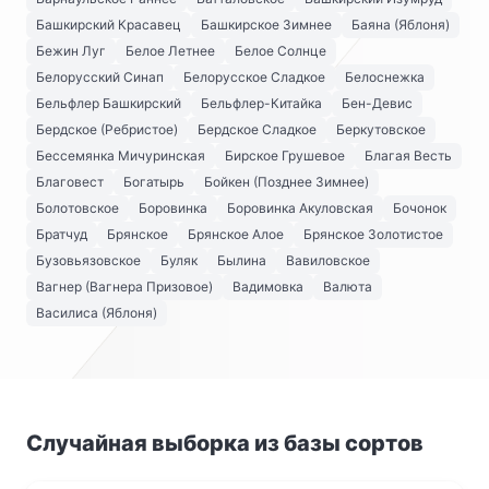
Башкирский Красавец
Башкирское Зимнее
Баяна (Яблоня)
Бежин Луг
Белое Летнее
Белое Солнце
Белорусский Синап
Белорусское Сладкое
Белоснежка
Бельфлер Башкирский
Бельфлер-Китайка
Бен-Девис
Бердское (Ребристое)
Бердское Сладкое
Беркутовское
Бессемянка Мичуринская
Бирское Грушевое
Благая Весть
Благовест
Богатырь
Бойкен (Позднее Зимнее)
Болотовское
Боровинка
Боровинка Акуловская
Бочонок
Братчуд
Брянское
Брянское Алое
Брянское Золотистое
Бузовьязовское
Буляк
Былина
Вавиловское
Вагнер (Вагнера Призовое)
Вадимовка
Валюта
Василиса (Яблоня)
Случайная выборка из базы сортов