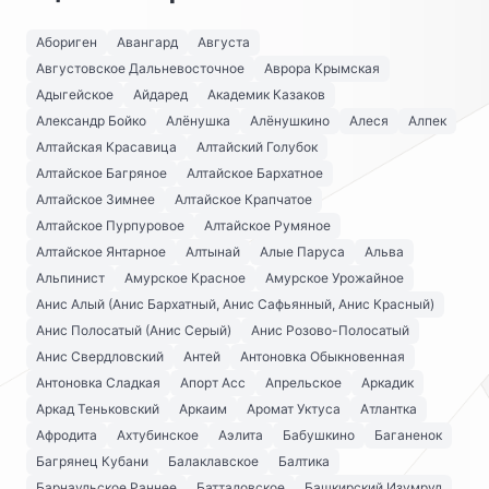
Абориген
Авангард
Августа
Августовское Дальневосточное
Аврора Крымская
Адыгейское
Айдаред
Академик Казаков
Александр Бойко
Алёнушка
Алёнушкино
Алеся
Алпек
Алтайская Красавица
Алтайский Голубок
Алтайское Багряное
Алтайское Бархатное
Алтайское Зимнее
Алтайское Крапчатое
Алтайское Пурпуровое
Алтайское Румяное
Алтайское Янтарное
Алтынай
Алые Паруса
Альва
Альпинист
Амурское Красное
Амурское Урожайное
Анис Алый (Анис Бархатный, Анис Сафьянный, Анис Красный)
Анис Полосатый (Анис Серый)
Анис Розово-Полосатый
Анис Свердловский
Антей
Антоновка Обыкновенная
Антоновка Сладкая
Апорт Асс
Апрельское
Аркадик
Аркад Теньковский
Аркаим
Аромат Уктуса
Атлантка
Афродита
Ахтубинское
Аэлита
Бабушкино
Баганенок
Багрянец Кубани
Балаклавское
Балтика
Барнаульское Раннее
Батталовское
Башкирский Изумруд