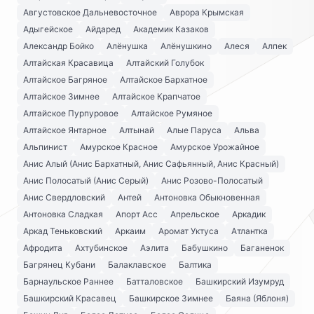
Августовское Дальневосточное
Аврора Крымская
Адыгейское
Айдаред
Академик Казаков
Александр Бойко
Алёнушка
Алёнушкино
Алеся
Алпек
Алтайская Красавица
Алтайский Голубок
Алтайское Багряное
Алтайское Бархатное
Алтайское Зимнее
Алтайское Крапчатое
Алтайское Пурпуровое
Алтайское Румяное
Алтайское Янтарное
Алтынай
Алые Паруса
Альва
Альпинист
Амурское Красное
Амурское Урожайное
Анис Алый (Анис Бархатный, Анис Сафьянный, Анис Красный)
Анис Полосатый (Анис Серый)
Анис Розово-Полосатый
Анис Свердловский
Антей
Антоновка Обыкновенная
Антоновка Сладкая
Апорт Асс
Апрельское
Аркадик
Аркад Теньковский
Аркаим
Аромат Уктуса
Атлантка
Афродита
Ахтубинское
Аэлита
Бабушкино
Баганенок
Багрянец Кубани
Балаклавское
Балтика
Барнаульское Раннее
Батталовское
Башкирский Изумруд
Башкирский Красавец
Башкирское Зимнее
Баяна (Яблоня)