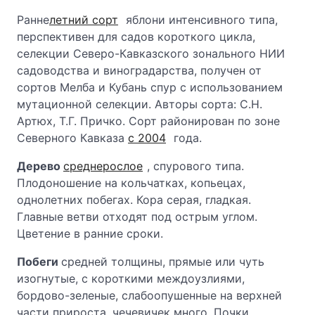
Ранне
летний сорт
яблони интенсивного типа,
перспективен для садов короткого цикла,
селекции Северо-Кавказского зонального НИИ
садоводства и виноградарства, получен от
сортов Мелба и Кубань спур с использованием
мутационной селекции. Авторы сорта: С.Н.
Артюх, Т.Г. Причко. Сорт районирован по зоне
Северного Кавказа
с 2004
года.
Дерево
среднерослое
, спурового типа.
Плодоношение на кольчатках, копьецах,
однолетних побегах. Кора серая, гладкая.
Главные ветви отходят под острым углом.
Цветение в ранние сроки.
Побеги
средней толщины, прямые или чуть
изогнутые, с короткими междоузлиями,
бордово-зеленые, слабоопушенные на верхней
части прироста, чечевичек много. Почки