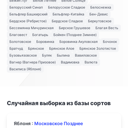
Бежин Луг
Белое Летнее
Белое Солнце
Белорусский Синап
Белорусское Сладкое
Белоснежка
Бельфлер Башкирский
Бельфлер-Китайка
Бен-Девис
Бердское (Ребристое)
Бердское Сладкое
Беркутовское
Бессемянка Мичуринская
Бирское Грушевое
Благая Весть
Благовест
Богатырь
Бойкен (Позднее Зимнее)
Болотовское
Боровинка
Боровинка Акуловская
Бочонок
Братчуд
Брянское
Брянское Алое
Брянское Золотистое
Бузовьязовское
Буляк
Былина
Вавиловское
Вагнер (Вагнера Призовое)
Вадимовка
Валюта
Василиса (Яблоня)
Случайная выборка из базы сортов
Яблоня :
Московское Позднее