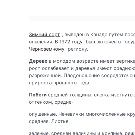
Зимний сорт
, выведен в Канаде путем по
опыления.
В 1972 году
был включен в Госу
Черноземному
региону.
Дерево
в молодом возрасте имеет вертика
рост ослабевает и деревья имеют среднюю
разреженной. Плодоношение сосредоточено
прироста прошлого года.
Побеги
средней толщины, слегка изогнуты
оттенком, средне-
опушенные. Чечевички многочисленные кру
средняя. Листья
зеленые, средней величины и крупные, ре