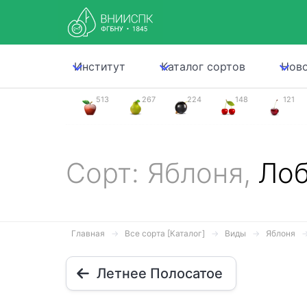
Институт
Каталог сортов
Нов
513
267
224
148
121
Сорт: Яблоня,
Ло
Главная
Все сорта [Каталог]
Виды
Яблоня
Летнее Полосатое