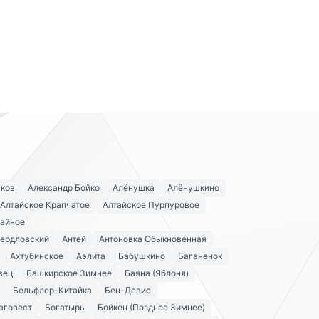
аков
Александр Бойко
Алёнушка
Алёнушкино
Алтайское Крапчатое
Алтайское Пурпуровое
айное
вердловский
Антей
Антоновка Обыкновенная
Ахтубинское
Аэлита
Бабушкино
Баганенок
вец
Башкирское Зимнее
Баяна (Яблоня)
Бельфлер-Китайка
Бен-Девис
аговест
Богатырь
Бойкен (Позднее Зимнее)