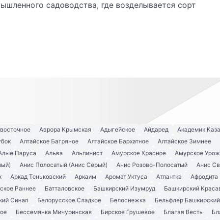
мышленного садоводства, где возделывается сорт
евосточное
Аврора Крымская
Адыгейское
Айдаред
Академик Каз
убок
Алтайское Багряное
Алтайское Бархатное
Алтайское Зимнее
Алые Паруса
Альва
Альпинист
Амурское Красное
Амурское Урож
ный)
Анис Полосатый (Анис Серый)
Анис Розово-Полосатый
Анис С
к
Аркад Теньковский
Аркаим
Аромат Уктуса
Атлантка
Афродита
ское Раннее
Батталовское
Башкирский Изумруд
Башкирский Краса
кий Синап
Белорусское Сладкое
Белоснежка
Бельфлер Башкирский
кое
Бессемянка Мичуринская
Бирское Грушевое
Благая Весть
Бл