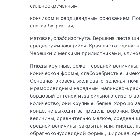
сильноскрученным
кончиком и сердцевидным основанием. По
слегка бугристая,
матовая, слабоизогнута. Вершина листа ш
среднесуживающийся. Края листа одинарны
Черешки с мелкими прилистниками, клино
Плоды
крупные, реже – средней величины,
конической формы, слаборебристые, имеют
Основная окраска желтовато-зеленая, по
мраморовидным нарядным малиново-красн
бордовый оттенок изза сильного сизого в
количество, они крупные, белые, хорошо 
конце, не выходит за пределы воронки. Во
величины, сравнительно мелкое, средней ш
средней величины, закрытая или, иногда, 
обратноконусовидной формы, широкая, ср