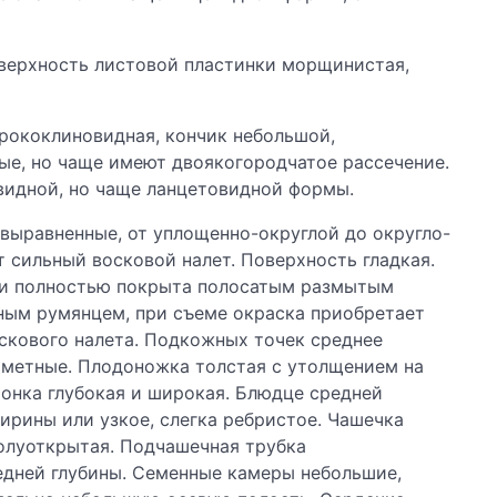
верхность листовой пластинки морщинистая,
ирококлиновидная, кончик небольшой,
е, но чаще имеют двоякогородчатое рассечение.
видной, но чаще ланцетовидной формы.
 выравненные, от уплощенно-округлой до округло-
 сильный восковой налет. Поверхность гладкая.
чти полностью покрыта полосатым размытым
ым румянцем, при съеме окраска приобретает
оскового налета. Подкожных точек среднее
заметные. Плодоножка толстая с утолщением на
ронка глубокая и широкая. Блюдце средней
ирины или узкое, слегка ребристое. Чашечка
полуоткрытая. Подчашечная трубка
едней глубины. Семенные камеры небольшие,