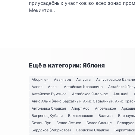
приусадебных участков во всех зонах про
Мекинтош.
Ещё в категории: Яблоня
Абориген
Авангард
Августа
Августовское Дальн
Алеся
Алпек
Алтайская Красавица
Алтайский Гол
Алтайское Румяное
Алтайское Янтарное
Алтынай
Анис Алый (Анис Бархатный, Анис Сафьянный, Анис Крас
Антоновка Сладкая
Апорт Асс
Апрельское
Аркади
Багрянец Кубани
Балаклавское
Балтика
Барнауль
Бежин Луг
Белое Летнее
Белое Солнце
Белорусс
Бердское (Ребристое)
Бердское Сладкое
Беркутовс