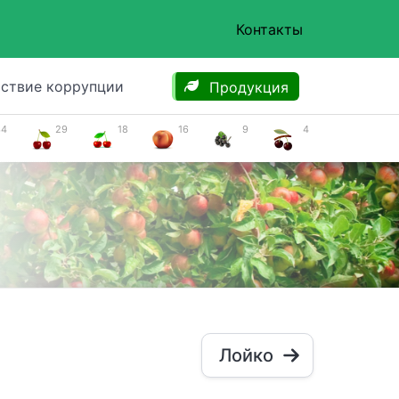
Контакты
ствие коррупции
Продукция
34
29
18
16
9
4
Лойко