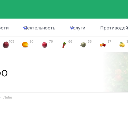
ости
Деятельность
Услуги
Противодей
105
80
76
66
56
37
бо
Лобо