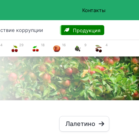
Контакты
ствие коррупции
Продукция
34
29
18
16
9
4
Лалетино