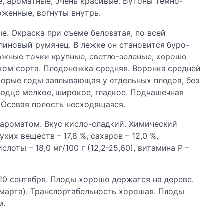
, ароматные, очень красивые. Бутоны темно-
оженные, вогнуты внутрь.
е. Окраска при съеме беловатая, по всей
иновый румянец. В лежке он становится буро-
ожные точки крупные, светло-зеленые, хорошо
ком сорта. Плодоножка средняя. Воронка средней
торые годы заплывающая у отдельных плодов, без
юдце мелкое, широкое, гладкое. Подчашечная
 Осевая полость несходящаяся.
м ароматом. Вкус кисло-сладкий. Химический
их веществ – 17,8 %, сахаров – 12,0 %,
лоты – 18,0 мг/100 г (12,2-25,60), витамина Р –
 10 сентября. Плоды хорошо держатся на дереве.
–марта). Транспортабельность хорошая. Плоды
м.