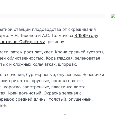
пытной станции плодоводства от скрещивания
рта: Н.Н. Тихонов и А.С. Толмачева
В 1989 году
Восточно-Сибирскому
региону.
ти, затем рост затухает. Крона средней густоты,
ей облиственностью. Кора гладкая, зеленоватая
стых и сложных кольчатках, шпорцах.
ые в сечении, буро-красные, опушенные. Чечевички
очки прижатые, крупные, продолговатые,
, коротко-заостренные, пластинка листа
тая. Край волнистый. Окраска зеленая с
ерешок средней длины, толстый, опушенный,
ые.