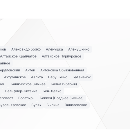
аков
Александр Бойко
Алёнушка
Алёнушкино
Алтайское Крапчатое
Алтайское Пурпуровое
айное
вердловский
Антей
Антоновка Обыкновенная
Ахтубинское
Аэлита
Бабушкино
Баганенок
вец
Башкирское Зимнее
Баяна (Яблоня)
Бельфлер-Китайка
Бен-Девис
аговест
Богатырь
Бойкен (Позднее Зимнее)
Бузовьязовское
Буляк
Былина
Вавиловское