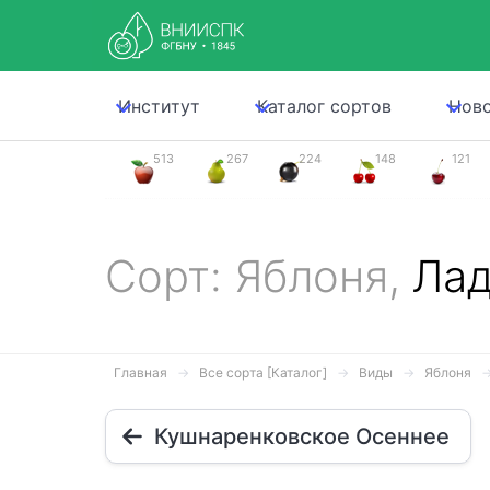
Институт
Каталог сортов
Нов
513
267
224
148
121
Сорт: Яблоня,
Лад
Главная
Все сорта [Каталог]
Виды
Яблоня
Кушнаренковское Осеннее