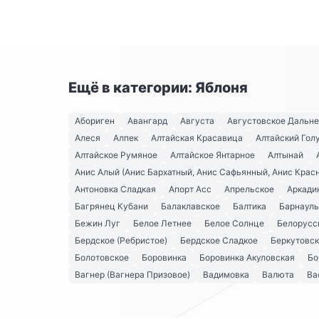
Ещё в категории: Яблоня
Абориген
Авангард
Августа
Августовское Дальн
Алеся
Алпек
Алтайская Красавица
Алтайский Гол
Алтайское Румяное
Алтайское Янтарное
Алтынай
Анис Алый (Анис Бархатный, Анис Сафьянный, Анис Крас
Антоновка Сладкая
Апорт Асс
Апрельское
Аркади
Багрянец Кубани
Балаклавское
Балтика
Барнауль
Бежин Луг
Белое Летнее
Белое Солнце
Белорусс
Бердское (Ребристое)
Бердское Сладкое
Беркутовс
Болотовское
Боровинка
Боровинка Акуловская
Бо
Вагнер (Вагнера Призовое)
Вадимовка
Валюта
Ва