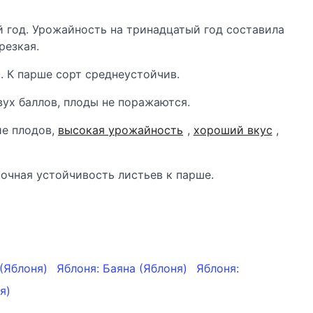
 год. Урожайность на тринадцатый год составила
резкая.
. К парше сорт среднеустойчив.
ух баллов, плоды не поражаются.
ие плодов,
высокая урожайность
,
хороший вкус
,
очная устойчивость листьев к парше.
 (Яблоня)
Яблоня: Баяна (Яблоня)
Яблоня:
я)