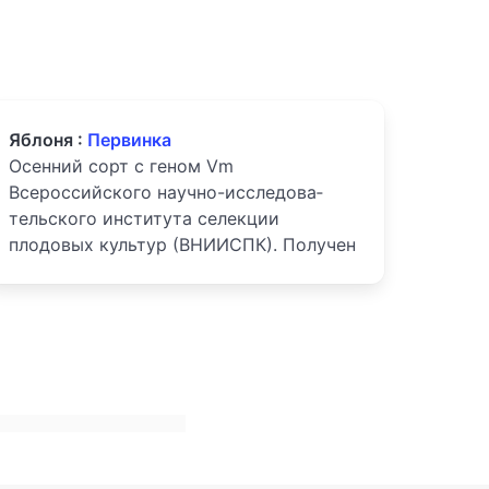
Яблоня :
Первинка
Осенний сорт с геном Vm
Всероссийского научно-иссле­до­ва­
тель­ско­го института селекции
плодовых культур (ВНИИСПК). Получен