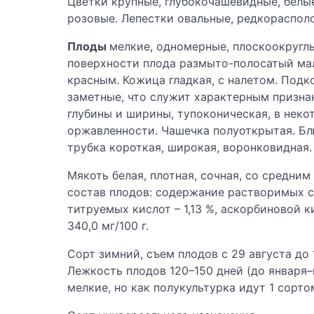
Цветки крупные, глубокочашевидные, белые
розовые. Лепестки овальные, редкораспол
Плоды
мелкие, одномерные, плоскоокруглы
поверхности плода размыто-полосатый мал
красным. Кожица гладкая, с налетом. Подк
заметные, что служит характерным призна
глубины и ширины, тупоконическая, в неко
оржавленности. Чашечка полуоткрытая. Бл
трубка короткая, широкая, воронковидная.
Мякоть белая, плотная, сочная, со средни
состав плодов: содержание растворимых сух
титруемых кислот – 1,13 %, аскорбиновой кис
340,0 мг/100 г.
Сорт зимний, съем плодов с 29 августа до
Лежкость плодов 120–150 дней (до января
мелкие, но как полукультурка идут 1 сорто