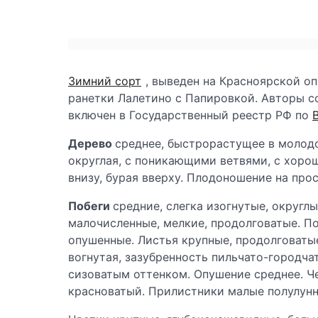
Зимний сорт
, выведен на Красноярской о
ранетки Лалетино с Папировкой. Авторы со
включен в Государственный реестр РФ по
Дерево
среднее, быстрорастущее в молодос
округлая, с поникающими ветвями, с хорош
внизу, бурая вверху. Плодоношение на про
Побеги
средние, слегка изогнутые, округл
малочисленные, мелкие, продолговатые. П
опушенные. Листья крупные, продолговатые
вогнутая, зазубренность пильчато-городча
сизоватым оттенком. Опушение среднее. Ч
красноватый. Прилистники малые полулунн