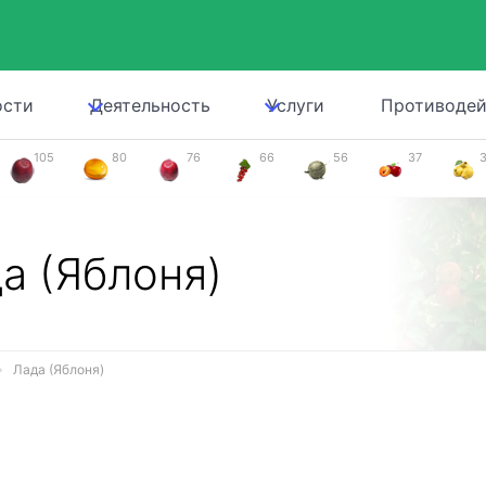
ости
Деятельность
Услуги
Противодей
105
80
76
66
56
37
а (Яблоня)
Лада (Яблоня)