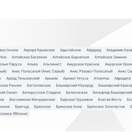
евосточное
Аврора Крымская
Адыгейское
Айдаред
Академик Каз
убок
Алтайское Багряное
Алтайское Бархатное
Алтайское Зимнее
Алые Паруса
Альва
Альпинист
Амурское Красное
Амурское Урож
ный)
Анис Полосатый (Анис Серый)
Анис Розово-Полосатый
Анис С
к
Аркад Теньковский
Аркаим
Аромат Уктуса
Атлантка
Афродита
ское Раннее
Батталовское
Башкирский Изумруд
Башкирский Краса
кий Синап
Белорусское Сладкое
Белоснежка
Бельфлер Башкирский
кое
Бессемянка Мичуринская
Бирское Грушевое
Благая Весть
Бл
чонок
Братчуд
Брянское
Брянское Алое
Брянское Золотистое
силиса (Яблоня)