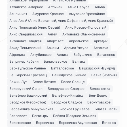
Алтайское Пурпуровое
Алтайское Румяное
Алтайское Янтарное
Алтынай
Алые Паруса
Альва
Альпинист
Амурское Красное
Амурское Урожайное
Анис Алый (Анис Бархатный, Анис Сафьянный, Анис Красный)
Анис Полосатый (Анис Серый)
Анис Розово-Полосатый
Анис Свердловский
Антей
Антоновка Обыкновенная
Антоновка Сладкая
Апорт Асс
Апрельское
Аркадик
Аркад Теньковский
Аркаим
Аромат Уктуса
Атлантка
Афродита
Ахтубинское
Аэлита
Бабушкино
Баганенок
Багрянец Кубани
Балаклавское
Балтика
Барнаульское Раннее
Батталовское
Башкирский Изумруд
Башкирский Красавец
Башкирское Зимнее
Баяна (Яблоня)
Бежин Луг
Белое Летнее
Белое Солнце
Белорусский Синап
Белорусское Сладкое
Белоснежка
Бельфлер Башкирский
Бельфлер-Китайка
Бен-Девис
Бердское (Ребристое)
Бердское Сладкое
Беркутовское
Бессемянка Мичуринская
Бирское Грушевое
Благая Весть
Благовест
Богатырь
Бойкен (Позднее Зимнее)
Болотовское
Боровинка
Боровинка Акуловская
Бочонок