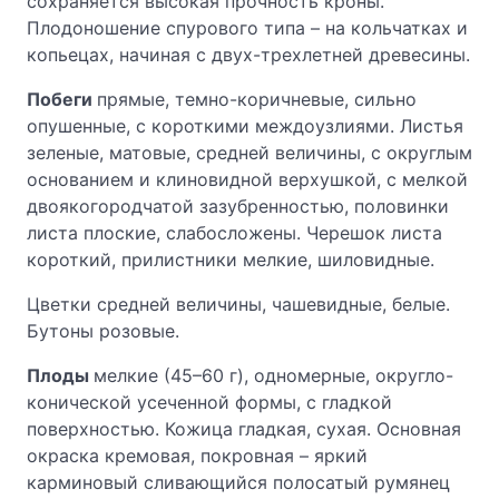
сохраняется высокая прочность кроны.
Плодоношение спурового типа – на кольчатках и
копьецах, начиная с двух-трехлетней древесины.
Побеги
прямые, темно-коричневые, сильно
опушенные, с короткими междоузлиями. Листья
зеленые, матовые, средней величины, с округлым
основанием и клиновидной верхушкой, с мелкой
двоякогородчатой зазубренностью, половинки
листа плоские, слабосложены. Черешок листа
короткий, прилистники мелкие, шиловидные.
Цветки средней величины, чашевидные, белые.
Бутоны розовые.
Плоды
мелкие (45–60 г), одномерные, округло-
конической усеченной формы, с гладкой
поверхностью. Кожица гладкая, сухая. Основная
окраска кремовая, покровная – яркий
карминовый сливающийся полосатый румянец