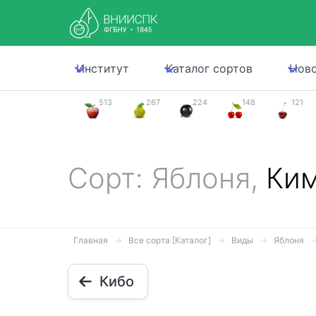
Институт
Каталог сортов
Нов
513
267
224
148
121
Сорт: Яблоня,
Ки
Главная
Все сорта [Каталог]
Виды
Яблоня
Кибо