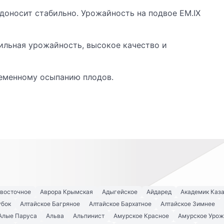
одоносит стабильно. Урожайность на подвое EM.IX
бильная урожайность, высокое качество и
еменному осыпанию плодов.
евосточное
Аврора Крымская
Адыгейское
Айдаред
Академик Каз
убок
Алтайское Багряное
Алтайское Бархатное
Алтайское Зимнее
Алые Паруса
Альва
Альпинист
Амурское Красное
Амурское Урож