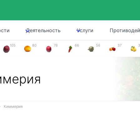
ости
Деятельность
Услуги
Противодей
105
80
76
66
56
37
ммерия
Киммерия