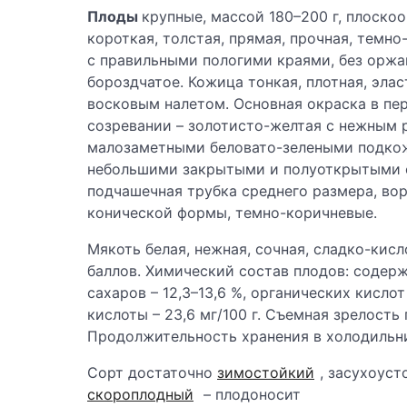
Плоды
крупные, массой 180–200 г, плоск
короткая, толстая, прямая, прочная, темн
с правильными пологими краями, без оржа
бороздчатое. Кожица тонкая, плотная, элас
восковым налетом. Основная окраска в пе
созревании – золотисто-желтая с нежным 
малозаметными беловато-зелеными подкож
небольшими закрытыми и полуоткрытыми 
подчашечная трубка среднего размера, во
конической формы, темно-коричневые.
Мякоть белая, нежная, сочная, сладко-кисл
баллов. Химический состав плодов: содерж
сахаров – 12,3–13,6 %, органических кислот
кислоты – 23,6 мг/100 г. Съемная зрелость
Продолжительность хранения в холодильни
Сорт достаточно
зимостойкий
, засухоуст
скороплодный
– плодоносит