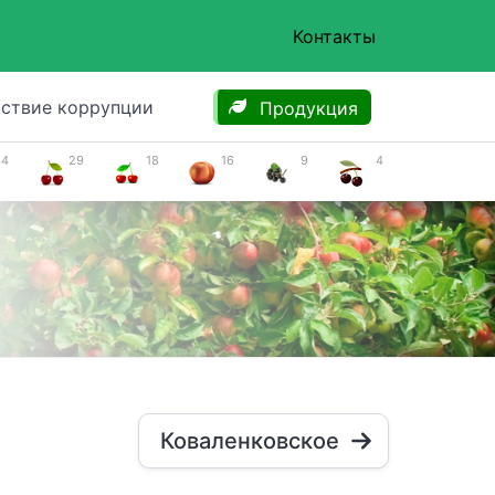
Контакты
ствие коррупции
Продукция
34
29
18
16
9
4
Коваленковское