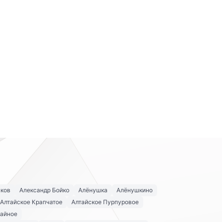
аков
Александр Бойко
Алёнушка
Алёнушкино
Алтайское Крапчатое
Алтайское Пурпуровое
айное