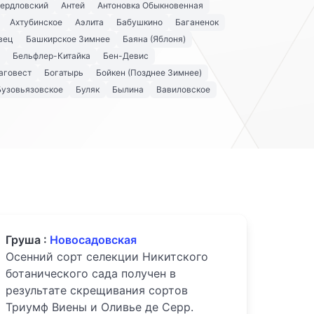
вердловский
Антей
Антоновка Обыкновенная
Ахтубинское
Аэлита
Бабушкино
Баганенок
вец
Башкирское Зимнее
Баяна (Яблоня)
Бельфлер-Китайка
Бен-Девис
аговест
Богатырь
Бойкен (Позднее Зимнее)
Бузовьязовское
Буляк
Былина
Вавиловское
Груша :
Новосадовская
Осенний сорт селекции Никитского
ботанического сада получен в
результате скрещивания сортов
Триумф Виены и Оливье де Серр.