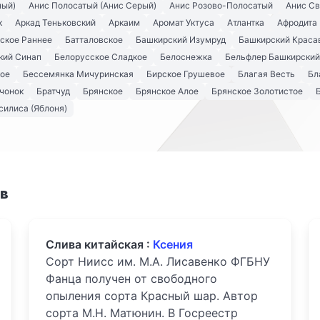
ный)
Анис Полосатый (Анис Серый)
Анис Розово-Полосатый
Анис С
к
Аркад Теньковский
Аркаим
Аромат Уктуса
Атлантка
Афродита
ское Раннее
Батталовское
Башкирский Изумруд
Башкирский Краса
кий Синап
Белорусское Сладкое
Белоснежка
Бельфлер Башкирский
кое
Бессемянка Мичуринская
Бирское Грушевое
Благая Весть
Бл
чонок
Братчуд
Брянское
Брянское Алое
Брянское Золотистое
силиса (Яблоня)
ов
Слива китайская :
Ксения
Сорт Ниисс им. М.А. Лисавенко ФГБНУ
Фанца получен от свободного
опыления сорта Красный шар. Автор
сорта М.Н. Матюнин. В Госреестр