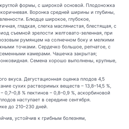
оокруглой формы, с широкой основой. Плодоножка
о-коричневая. Воронка средней ширины и глубины,
вленности. Блюдце широкое, глубокое,
тичная, гладкая, слегка маслянистая, блестящая, с
риод съемной зрелости желтовато-зеленная, при
розовым румянцем на солнечном боку и мелкими
ными точками. Сердечко большое, репчатое, с
семенными камерами. Чашечка закрытая;
ронковидная. Семена хорошо выполнены, крупные,
ого вкуса. Дегустационная оценка плодов 4,5
ание сухих растворимых веществ – 13,8–14,5 %,
 – 0,7–0,8 % пектинов – 0,8–0,9 %, аскорбиновой
 плодов наступает в середине сентября.
ке до 210–230 дней.
ойчив, устойчив к грибным болезням,