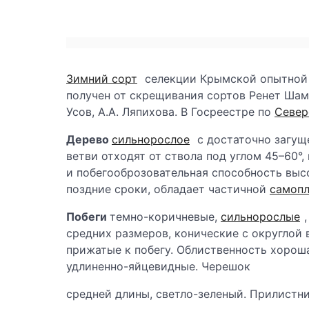
Зимний сорт
селекции Крымской опытной 
получен от скрещивания сортов Ренет Шамп
Усов, А.А. Ляпихова. В Госреестре по
Север
Дерево
сильнорослое
с достаточно загущ
ветви отходят от ствола под углом 45–60°
и побегооброзовательная способность выс
поздние сроки, обладает частичной
самоп
Побеги
темно-коричневые,
сильнорослые
средних размеров, конические с округлой
прижатые к побегу. Облиственность хороша
удлиненно-яйцевидные. Черешок
средней длины, светло-зеленый. Прилистн