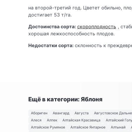
на второй-третий год. Цветет обильно, пл
достигает 53 т/га.
Достоинства сорта:
скороплодность
, ста
хорошая лежкоспособность плодов.
Недостатки сорта:
склонность к преждевр
Ещё в категории: Яблоня
Абориген
Авангард
Августа
Августовское Дальн
Алеся
Алпек
Алтайская Красавица
Алтайский Гол
Алтайское Румяное
Алтайское Янтарное
Алтынай