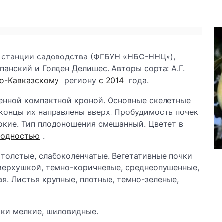
станции садоводства (ФГБУН «НБС-ННЦ»),
анский и Голден Делишес. Авторы сорта: А.Г.
о-Кавказскому
региону
с 2014
года.
енной компактной кроной. Основные скелетные
, концы их направлены вверх. Пробудимость почек
окие. Тип плодоношения смешанный. Цветет в
лодностью
.
, толстые, слабоколенчатые. Вегетативные почки
 верхушкой, темно-коричневые, среднеопушенные,
я. Листья крупные, плотные, темно-зеленые,
ики мелкие, шиловидные.