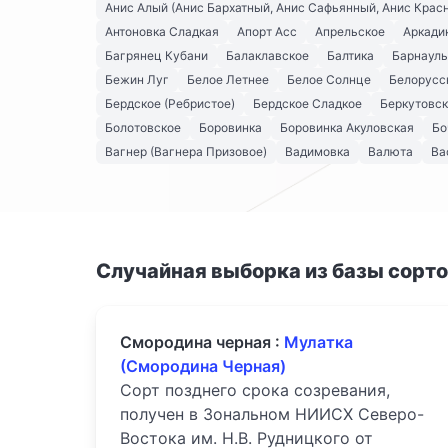
Анис Алый (Анис Бархатный, Анис Сафьянный, Анис Крас
Антоновка Сладкая
Апорт Асс
Апрельское
Аркади
Багрянец Кубани
Балаклавское
Балтика
Барнауль
Бежин Луг
Белое Летнее
Белое Солнце
Белорусс
Бердское (Ребристое)
Бердское Сладкое
Беркутовс
Болотовское
Боровинка
Боровинка Акуловская
Бо
Вагнер (Вагнера Призовое)
Вадимовка
Валюта
Ва
Случайная выборка из базы сорт
Смородина черная :
Мулатка
(Смородина Черная)
Сорт позднего срока созревания,
получен в Зональном НИИСХ Северо-
Востока им. Н.В. Рудницкого от