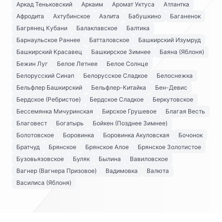
Аркад Теньковский
Аркаим
Аромат Уктуса
Атлантка
Афродита
Ахтубинское
Аэлита
Бабушкино
Баганенок
Багрянец Кубани
Балаклавское
Балтика
Барнаульское Раннее
Батталовское
Башкирский Изумруд
Башкирский Красавец
Башкирское Зимнее
Баяна (Яблоня)
Бежин Луг
Белое Летнее
Белое Солнце
Белорусский Синап
Белорусское Сладкое
Белоснежка
Бельфлер Башкирский
Бельфлер-Китайка
Бен-Девис
Бердское (Ребристое)
Бердское Сладкое
Беркутовское
Бессемянка Мичуринская
Бирское Грушевое
Благая Весть
Благовест
Богатырь
Бойкен (Позднее Зимнее)
Болотовское
Боровинка
Боровинка Акуловская
Бочонок
Братчуд
Брянское
Брянское Алое
Брянское Золотистое
Бузовьязовское
Буляк
Былина
Вавиловское
Вагнер (Вагнера Призовое)
Вадимовка
Валюта
Василиса (Яблоня)