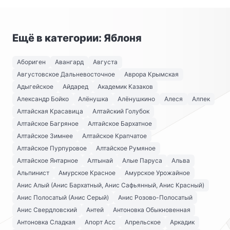
Ещё в категории: Яблоня
Абориген
Авангард
Августа
Августовское Дальневосточное
Аврора Крымская
Адыгейское
Айдаред
Академик Казаков
Александр Бойко
Алёнушка
Алёнушкино
Алеся
Алпек
Алтайская Красавица
Алтайский Голубок
Алтайское Багряное
Алтайское Бархатное
Алтайское Зимнее
Алтайское Крапчатое
Алтайское Пурпуровое
Алтайское Румяное
Алтайское Янтарное
Алтынай
Алые Паруса
Альва
Альпинист
Амурское Красное
Амурское Урожайное
Анис Алый (Анис Бархатный, Анис Сафьянный, Анис Красный)
Анис Полосатый (Анис Серый)
Анис Розово-Полосатый
Анис Свердловский
Антей
Антоновка Обыкновенная
Антоновка Сладкая
Апорт Асс
Апрельское
Аркадик