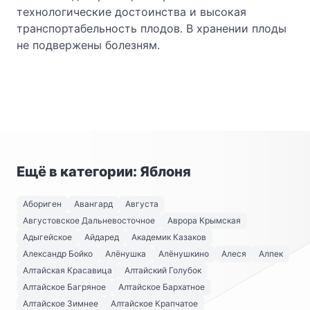
технологические достоинства и высокая
транспортабельность плодов. В хранении плоды
не подвержены болезням.
Ещё в категории: Яблоня
Абориген
Авангард
Августа
Августовское Дальневосточное
Аврора Крымская
Адыгейское
Айдаред
Академик Казаков
Александр Бойко
Алёнушка
Алёнушкино
Алеся
Алпек
Алтайская Красавица
Алтайский Голубок
Алтайское Багряное
Алтайское Бархатное
Алтайское Зимнее
Алтайское Крапчатое