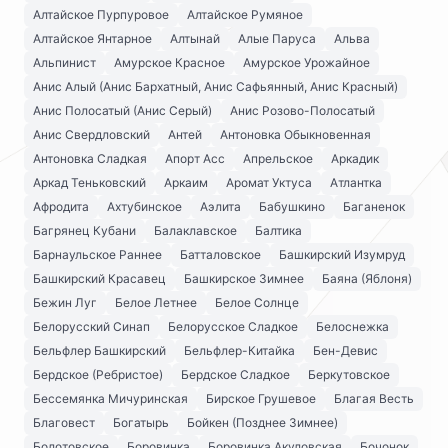
Алтайское Пурпуровое
Алтайское Румяное
Алтайское Янтарное
Алтынай
Алые Паруса
Альва
Альпинист
Амурское Красное
Амурское Урожайное
Анис Алый (Анис Бархатный, Анис Сафьянный, Анис Красный)
Анис Полосатый (Анис Серый)
Анис Розово-Полосатый
Анис Свердловский
Антей
Антоновка Обыкновенная
Антоновка Сладкая
Апорт Асс
Апрельское
Аркадик
Аркад Теньковский
Аркаим
Аромат Уктуса
Атлантка
Афродита
Ахтубинское
Аэлита
Бабушкино
Баганенок
Багрянец Кубани
Балаклавское
Балтика
Барнаульское Раннее
Батталовское
Башкирский Изумруд
Башкирский Красавец
Башкирское Зимнее
Баяна (Яблоня)
Бежин Луг
Белое Летнее
Белое Солнце
Белорусский Синап
Белорусское Сладкое
Белоснежка
Бельфлер Башкирский
Бельфлер-Китайка
Бен-Девис
Бердское (Ребристое)
Бердское Сладкое
Беркутовское
Бессемянка Мичуринская
Бирское Грушевое
Благая Весть
Благовест
Богатырь
Бойкен (Позднее Зимнее)
Болотовское
Боровинка
Боровинка Акуловская
Бочонок