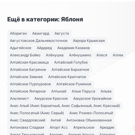
Ещё в категории: Яблоня
Абориген
Авангард
Августа
Августовское Дальневосточное
Аврора Крымская
Адыгейское
Айдаред
Академик Казаков
Александр Бойко
Алёнушка
Алёнушкино
Алеся
Алпек
Алтайская Красавица
Алтайский Голубок
Алтайское Багряное
Алтайское Бархатное
Алтайское Зимнее
Алтайское Крапчатое
Алтайское Пурпуровое
Алтайское Румяное
Алтайское Янтарное
Алтынай
Алые Паруса
Альва
Альпинист
Амурское Красное
Амурское Урожайное
Анис Алый (Анис Бархатный, Анис Сафьянный, Анис Красный)
Анис Полосатый (Анис Серый)
Анис Розово-Полосатый
Анис Свердловский
Антей
Антоновка Обыкновенная
Антоновка Сладкая
Апорт Асс
Апрельское
Аркадик
Аркад Теньковский
Аркаим
Аромат Уктуса
Атлантка