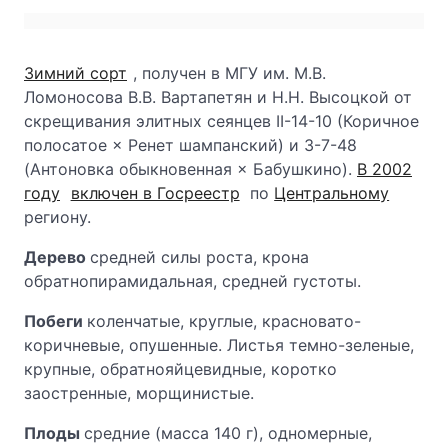
Зимний сорт
, получен в МГУ им. М.В.
Ломоносова В.В. Вартапетян и Н.Н. Высоцкой от
скрещивания элитных сеянцев II-14-10 (Коричное
полосатое × Ренет шампанский) и 3-7-48
(Антоновка обыкновенная × Бабушкино).
В 2002
году
включен в Госреестр
по
Центральному
региону.
Дерево
средней силы роста, крона
обратнопирамидальная, средней густоты.
Побеги
коленчатые, круглые, красновато-
коричневые, опушенные. Листья темно-зеленые,
крупные, обратнояйцевидные, коротко
заостренные, морщинистые.
Плоды
средние (масса 140 г), одномерные,