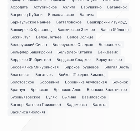
Афродита
Ахтубинское
Аэлита
Бабушкино
Баганенок
Багрянец Кубани
Балаклавское
Балтика
Барнаульское Раннее
Батталовское
Башкирский Изумруд
Башкирский Красавец
Башкирское Зимнее
Баяна (Яблоня)
Бежин Луг
Белое Летнее
Белое Солнце
Белорусский Синап
Белорусское Сладкое
Белоснежка
Бельфлер Башкирский
Бельфлер-Китайка
Бен-Девис
Бердское (Ребристое)
Бердское Сладкое
Беркутовское
Бессемянка Мичуринская
Бирское Грушевое
Благая Весть
Благовест
Богатырь
Бойкен (Позднее Зимнее)
Болотовское
Боровинка
Боровинка Акуловская
Бочонок
Братчуд
Брянское
Брянское Алое
Брянское Золотистое
Бузовьязовское
Буляк
Былина
Вавиловское
Вагнер (Вагнера Призовое)
Вадимовка
Валюта
Василиса (Яблоня)