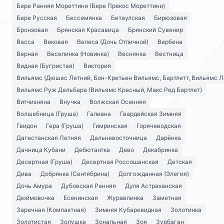
Бере Ранняя Мореттини (Бере Прекос Мореттини)
Бере Русская
Бессемянка
Бетаулская
Бирюзовая
Бронзовая
Брянская Красавица
Брянский Сувенир
Васса
Вековая
Велеса (Дочь Отличной)
Вербена
Верная
Веселинка (Новинка)
Веснянка
Вестница
Видная (Бугристая)
Виктория
Вильямс (Дюшес Летний, Бон-Кретьен Вильямс, Бартлетт, Вильямс Л
Вильямс Руж Дельбара (Вильямс Красный, Макс Ред Бартлет)
Витчизняна
Внучка
Волжская Осенняя
Волшебница (Груша)
Галиана
Гвардейская Зимняя
Гвидон
Гера (Груша)
Гимринская
Горячеводская
Дагестанская Летняя
Дальневосточница
Дарёнка
Дачница Кубани
Дебютантка
Дево
Декабринка
Десертная (Груша)
Десертная Россошанская
Детская
Дива
Добрянка (Сентябрина)
Долгожданная (Элегия)
Дочь Амура
Дубовская Ранняя
Дуля Астраханская
Дюймовочка
Есенинская
Журавлинка
Заметная
Заречная (Компактная)
Зимняя Кубаревидная
Золотинка
Золотистая
Золушка
Зональная
Зоя
Зурбаган