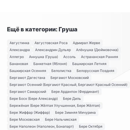
Ещё в категории: Груша
Августинка
Августовская Роса
Адмирал Жерве
Александра
Александрин Дульяр
Алёнушка (Дюймовочка)
Аллегро
Аннушка (Груша)
Ассоль
Астраханская Ранняя
Банановая
Банкетная (Яблоня)
Башкирская Летняя
Башкирская Осенняя
Белолистка
Белорусская Поздняя
Бергамот Дагестана
Бергамот Московский
Бергамот Осенний (Бергамот Красный, Бергамот Красный Осенний)
Бергамот Самарский
Бере Арданпон (Фердинант)
Бере Боск (Бере Александр)
Бере Диль
Бережёная (Бере Жёлтая Улучшенная, Бере Жёлтая)
Бере Жиффар (Жиффар)
Бере Зимняя Мичурина
Бере Московская
Бере Нальчикская
Бере Наполеон (Наполеон, Бонапарт)
Бере Октября