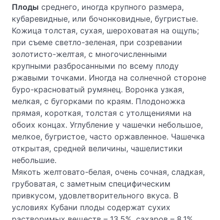
Плоды
среднего, иногда крупного размера,
кубаревидные, или бочонковидные, бугристые.
Кожица толстая, сухая, шероховатая на ощупь;
при съеме светло-зеленая, при созревании
золотисто-желтая, с многочисленными
крупными разбросанными по всему плоду
ржавыми точками. Иногда на солнечной стороне
буро-красноватый румянец. Воронка узкая,
мелкая, с бугорками по краям. Плодоножка
прямая, короткая, толстая с утолщениями на
обоих концах. Углубление у чашечки небольшое,
мелкое, бугристое, часто оржавленное. Чашечка
открытая, средней величины, чашелистики
небольшие.
Мякоть желтовато-белая, очень сочная, сладкая,
грубоватая, с заметным специфическим
привкусом, удовлетворительного вкуса. В
условиях Кубани плоды содержат сухих
растворимых веществ – 13,5%, сахаров – 8,1%,