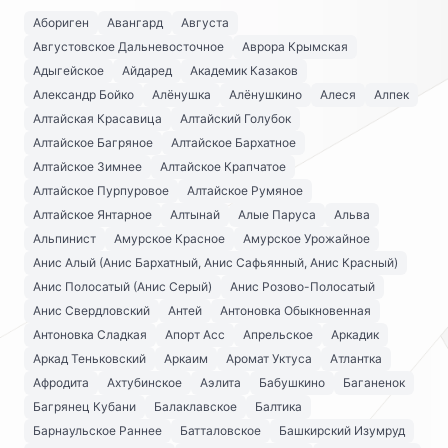
Абориген
Авангард
Августа
Августовское Дальневосточное
Аврора Крымская
Адыгейское
Айдаред
Академик Казаков
Александр Бойко
Алёнушка
Алёнушкино
Алеся
Алпек
Алтайская Красавица
Алтайский Голубок
Алтайское Багряное
Алтайское Бархатное
Алтайское Зимнее
Алтайское Крапчатое
Алтайское Пурпуровое
Алтайское Румяное
Алтайское Янтарное
Алтынай
Алые Паруса
Альва
Альпинист
Амурское Красное
Амурское Урожайное
Анис Алый (Анис Бархатный, Анис Сафьянный, Анис Красный)
Анис Полосатый (Анис Серый)
Анис Розово-Полосатый
Анис Свердловский
Антей
Антоновка Обыкновенная
Антоновка Сладкая
Апорт Асс
Апрельское
Аркадик
Аркад Теньковский
Аркаим
Аромат Уктуса
Атлантка
Афродита
Ахтубинское
Аэлита
Бабушкино
Баганенок
Багрянец Кубани
Балаклавское
Балтика
Барнаульское Раннее
Батталовское
Башкирский Изумруд