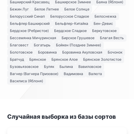
Башкирский Красавец
Башкирское Зимнее
Баяна (Яблоня)
Бежин Луг
Белое Летнее
Белое Солнце
Белорусский Синап
Белорусское Сладкое
Белоснежка
Бельфлер Башкирский
Бельфлер-Китайка
Бен-Девис
Бердское (Ребристое)
Бердское Сладкое
Беркутовское
Бессемянка Мичуринская
Бирское Грушевое
Благая Весть
Благовест
Богатырь
Бойкен (Позднее Зимнее)
Болотовское
Боровинка
Боровинка Акуловская
Бочонок
Братчуд
Брянское
Брянское Алое
Брянское Золотистое
Бузовьязовское
Буляк
Былина
Вавиловское
Вагнер (Вагнера Призовое)
Вадимовка
Валюта
Василиса (Яблоня)
Случайная выборка из базы сортов