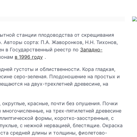
пытной станции плодоводства от скрещивания
 Авторы сорта: П.А. Жаворонков, Н.Н. Тихонов,
чен в Государственный реестр по
Западно-
ионам
в 1996 году
.
едней густоты и облиственности. Кора гладкая,
есине серо-зеленая. Плодоношение на простых и
мещаются на двух-трехлетней древесине, на
 округлые, красные, почти без опушения. Почки
и многочисленные, на трех-пятилетней древесине
эллиптической формы, коротко-заостренные, с
пуклые, с нежной нервацией, блестящие. Окраска
иста средней длины и толщины, фиолетово-