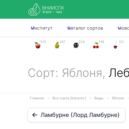
Институт
Каталог сортов
Нов
513
267
224
148
121
Сорт: Яблоня,
Леб
Главная
Все сорта [Каталог]
Виды
Яблоня
Ламбурне (Лорд Ламбурне)