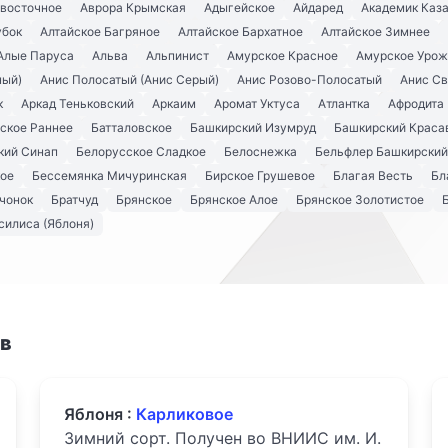
евосточное
Аврора Крымская
Адыгейское
Айдаред
Академик Каз
убок
Алтайское Багряное
Алтайское Бархатное
Алтайское Зимнее
Алые Паруса
Альва
Альпинист
Амурское Красное
Амурское Урож
ный)
Анис Полосатый (Анис Серый)
Анис Розово-Полосатый
Анис С
к
Аркад Теньковский
Аркаим
Аромат Уктуса
Атлантка
Афродита
ское Раннее
Батталовское
Башкирский Изумруд
Башкирский Краса
кий Синап
Белорусское Сладкое
Белоснежка
Бельфлер Башкирский
кое
Бессемянка Мичуринская
Бирское Грушевое
Благая Весть
Бл
чонок
Братчуд
Брянское
Брянское Алое
Брянское Золотистое
силиса (Яблоня)
ов
Яблоня :
Карликовое
Зимний сорт. Получен во ВНИИС им. И.