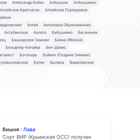
аков
Александр Бойко
Алёнушка
Алёнушкино
Алтайское Крапчатое
Алтайское Пурпуровое
айное
вердловский
Антей
Антоновка Обыкновенная
Ахтубинское
Аэлита
Бабушкино
Баганенок
вец
Башкирское Зимнее
Баяна (Яблоня)
Бельфлер-Китайка
Бен-Девис
аговест
Богатырь
Бойкен (Позднее Зимнее)
Бузовьязовское
Буляк
Былина
Вавиловское
Вишня :
Лава
Сорт ВИР (Крымская ОСС) получен