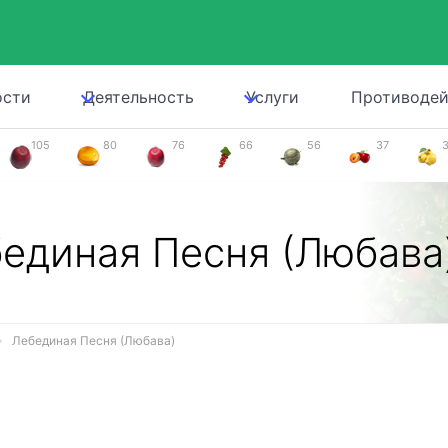
ости
Деятельность
Услуги
Противодей
105
80
76
66
56
37
единая Песня (Любава
Лебединая Песня (Любава)