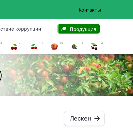
Контакты
ствие коррупции
Продукция
34
29
18
16
9
4
)
Лескен