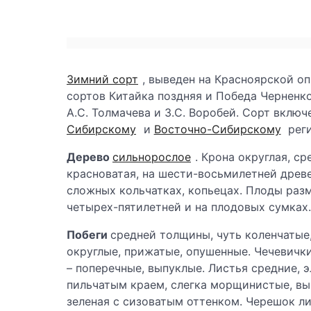
Зимний сорт
, выведен на Красноярской о
сортов Китайка поздняя и Победа Черненко.
А.С. Толмачева и 3.С. Воробей. Сорт вклю
Сибирскому
и
Восточно-Сибирскому
рег
Дерево
сильнорослое
. Крона округлая, ср
красноватая, на шести-восьмилетней древ
сложных кольчатках, копьецах. Плоды раз
четырех-пятилетней и на плодовых сумках.
Побеги
средней толщины, чуть коленчатые,
округлые, прижатые, опушенные. Чечевичк
– поперечные, выпуклые. Листья средние, 
пильчатым краем, слегка морщинистые, вы
зеленая с сизоватым оттенком. Черешок л