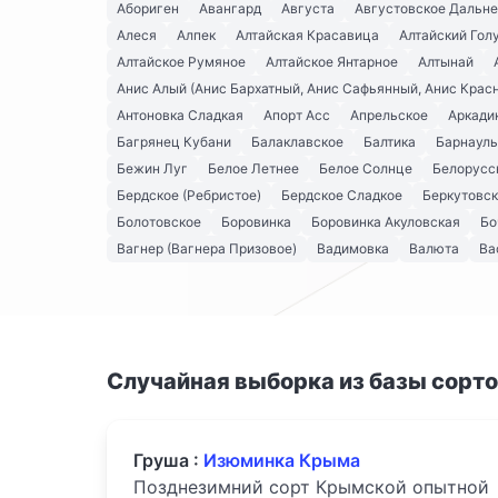
Абориген
Авангард
Августа
Августовское Дальн
Алеся
Алпек
Алтайская Красавица
Алтайский Гол
Алтайское Румяное
Алтайское Янтарное
Алтынай
Анис Алый (Анис Бархатный, Анис Сафьянный, Анис Крас
Антоновка Сладкая
Апорт Асс
Апрельское
Аркади
Багрянец Кубани
Балаклавское
Балтика
Барнауль
Бежин Луг
Белое Летнее
Белое Солнце
Белорусс
Бердское (Ребристое)
Бердское Сладкое
Беркутовс
Болотовское
Боровинка
Боровинка Акуловская
Бо
Вагнер (Вагнера Призовое)
Вадимовка
Валюта
Ва
Случайная выборка из базы сорт
Груша :
Изюминка Крыма
Позднезимний сорт Крымской опытной