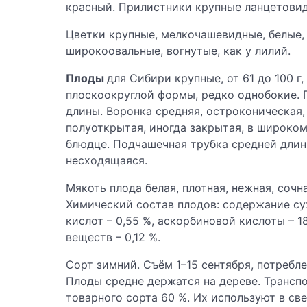
красный. Прилистники крупные ланцетови
Цветки крупные, мелкочашевидные, белые,
широкоовальные, вогнутые, как у лилий.
Плоды
для Сибири крупные, от 61 до 100 г
плоскоокруглой формы, редко однобокие. 
длины. Воронка средняя, остроконическая,
полуоткрытая, иногда закрытая, в широком
блюдце. Подчашечная трубка средней длин
несходящаяся.
Мякоть плода белая, плотная, нежная, соч
Химический состав плодов: содержание сух
кислот – 0,55 %, аскорбиновой кислоты – 18
веществ – 0,12 %.
Сорт зимний. Съём 1–15 сентября, потребле
Плоды средне держатся на дереве. Трансп
товарного сорта 60 %. Их используют в св