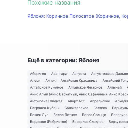
Похожие названия:
Яблоня: Коричное Полосатое (Коричное, К
Ещё в категории: Яблоня
Абориген
Авангард
Августа
Августовское Дальн
Алеся
Алпек
Алтайская Красавица
Алтайский Гол
Алтайское Румяное
Алтайское Янтарное
Алтынай
Анис Алый (Анис Бархатный, Анис Сафьянный, Анис Крас
Антоновка Сладкая
Апорт Асс
Апрельское
Аркади
Багрянец Кубани
Балаклавское
Балтика
Барнауль
Бежин Луг
Белое Летнее
Белое Солнце
Белорусс
Бердское (Ребристое)
Бердское Сладкое
Беркутовс