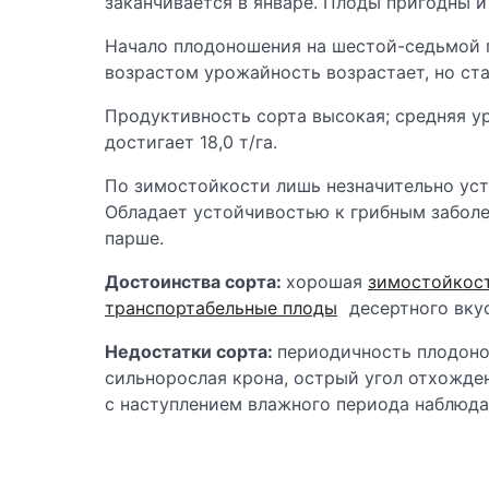
заканчивается в январе. Плоды пригодны и
Начало плодоношения на шестой-седьмой г
возрастом урожайность возрастает, но ст
Продуктивность сорта высокая; средняя у
достигает 18,0 т/га.
По зимостойкости лишь незначительно уст
Обладает устойчивостью к грибным забол
парше.
Достоинства сорта:
хорошая
зимостойкос
транспортабельные плоды
десертного вкус
Недостатки сорта:
периодичность плодоно
сильнорослая крона, острый угол отхожде
с наступлением влажного периода наблюда