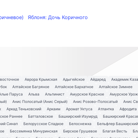
оричневое)
Яблоня: Дочь Коричного
евосточное
Аврора Крымская
Адыгейское
Айдаред
Академик Каз
убок
Алтайское Багряное
Алтайское Бархатное
Алтайское Зимнее
Алые Паруса
Альва
Альпинист
Амурское Красное
Амурское Урож
ный)
Анис Полосатый (Анис Серый)
Анис Розово-Полосатый
Анис С
к
Аркад Теньковский
Аркаим
Аромат Уктуса
Атлантка
Афродита
ское Раннее
Батталовское
Башкирский Изумруд
Башкирский Краса
кий Синап
Белорусское Сладкое
Белоснежка
Бельфлер Башкирский
кое
Бессемянка Мичуринская
Бирское Грушевое
Благая Весть
Бл