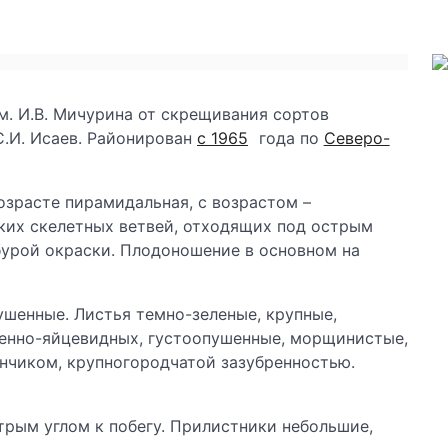
. И.В. Мичурина от скрещивания сортов
С.И. Исаев. Районирован
с 1965
года по
Северо-
озрасте пирамидальная, с возрастом –
пких скелетных ветвей, отходящих под острым
 бурой окраски. Плодоношение в основном на
ушенные. Листья темно-зеленые, крупные,
енно-яйцевидных, густоопушенные, морщинистые,
ончиком, крупногородчатой зазубренностью.
трым углом к побегу. Прилистники небольшие,