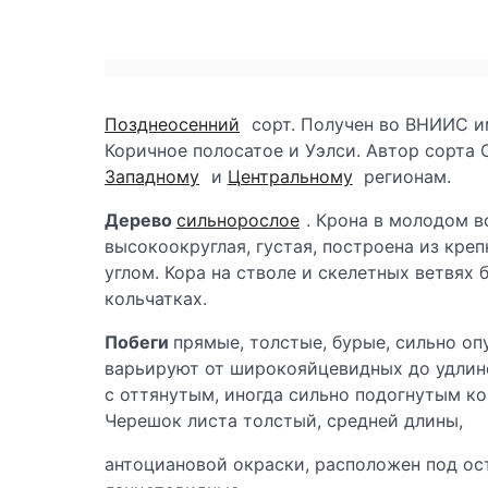
Позднеосенний
сорт. Получен во ВНИИС им
Коричное полосатое и Уэлси. Автор сорта 
Западному
и
Центральному
регионам.
Дерево
сильнорослое
. Крона в молодом в
высокоокруглая, густая, построена из кре
углом. Кора на стволе и скелетных ветвях
кольчатках.
Побеги
прямые, толстые, бурые, сильно оп
варьируют от широкояйцевидных до удлин
с оттянутым, иногда сильно подогнутым к
Черешок листа толстый, средней длины,
антоциановой окраски, расположен под ос