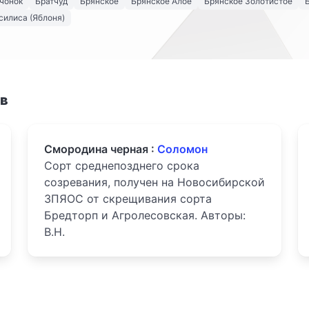
чонок
Братчуд
Брянское
Брянское Алое
Брянское Золотистое
силиса (Яблоня)
ов
Смородина черная :
Соломон
Сорт среднепозднего срока
созревания, получен на Новосибирской
ЗПЯОС от скрещивания сорта
Бредторп и Агролесовская. Авторы:
В.Н.