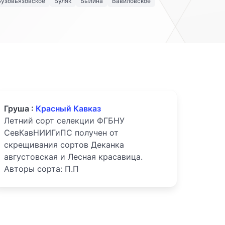
Бузовьязовское
Буляк
Былина
Вавиловское
Груша :
Красный Кавказ
Летний сорт селекции ФГБНУ
СевКавНИИГиПС получен от
скрещивания сортов Деканка
августовская и Лесная красавица.
Авторы сорта: П.П