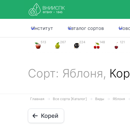
Институт
Каталог сортов
Нов
513
267
224
148
121
Сорт: Яблоня,
Кор
Главная
Все сорта [Каталог]
Виды
Яблоня
Корей