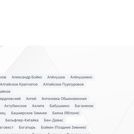
аков
Александр Бойко
Алёнушка
Алёнушкино
Алтайское Крапчатое
Алтайское Пурпуровое
айное
вердловский
Антей
Антоновка Обыкновенная
Ахтубинское
Аэлита
Бабушкино
Баганенок
вец
Башкирское Зимнее
Баяна (Яблоня)
Бельфлер-Китайка
Бен-Девис
аговест
Богатырь
Бойкен (Позднее Зимнее)