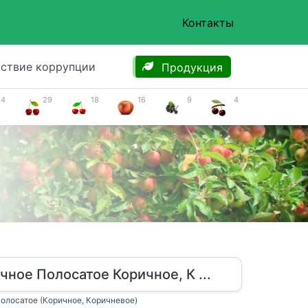
Контакты
ствие коррупции
Продукция
34
29
18
16
9
4
чное Полосатое Коричное, К ...
олосатое (Коричное, Коричневое)