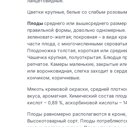
ланцетовидные.
Цветки крупные, белые со слабым розовым
Плоды
среднего или вышесреднего размера
правильной формы, довольно одномерные. 
зеленовато-желтая; покровная – в виде кр
части плода, с многочисленными сероват
Плодоножка толстая, короткая или средней
Чашечка крупная, полуоткрытая. Блюдце пр
репчатое. Камеры маленькие, закрытые ил
или воронковидная, слегка заходит в серд
кончиком, коричневые.
Мякоть кремовой окраски, средней плотнос
вкуса, ароматная. Химический состав плод
кислот – 0,89 %, аскорбиновой кислоты – 14,
Плоды равномерно располагаются в кроне,
Высокотоварный сорт. Плоды потребляются