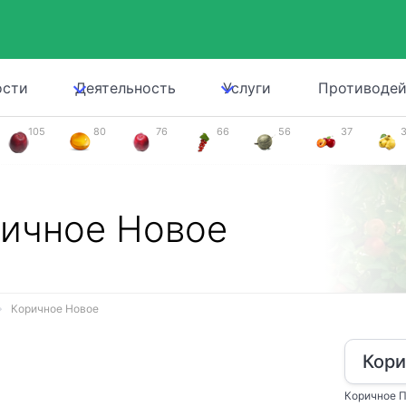
ости
Деятельность
Услуги
Противодей
105
80
76
66
56
37
ичное Новое
Коричное Новое
Кори
Коричное П