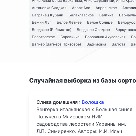
Анис Алый (Анис Бархатный, Анис Сафьянный, Анис Крас
Антоновка Сладкая
Апорт Асс
Апрельское
Аркади
Багрянец Кубани
Балаклавское
Балтика
Барнауль
Бежин Луг
Белое Летнее
Белое Солнце
Белорусс
Бердское (Ребристое)
Бердское Сладкое
Беркутовс
Болотовское
Боровинка
Боровинка Акуловская
Бо
Вагнер (Вагнера Призовое)
Вадимовка
Валюта
Ва
Случайная выборка из базы сорт
Слива домашняя :
Волошка
Венгерка итальянская х Большая синяя.
Получен в Млиевском НИИ
садоводства лесостепи Украины им.
Л.П. Симиренко. Авторы: И.И. Ильч