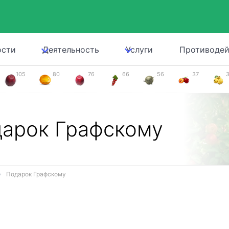
ости
Деятельность
Услуги
Противодей
105
80
76
66
56
37
арок Графскому
Подарок Графскому