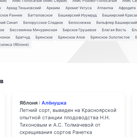
ный)
Анис Полосатый (Анис Серый)
Анис Розово-Полосатый
Анис С
к
Аркад Теньковский
Аркаим
Аромат Уктуса
Атлантка
Афродита
ское Раннее
Батталовское
Башкирский Изумруд
Башкирский Краса
кий Синап
Белорусское Сладкое
Белоснежка
Бельфлер Башкирский
кое
Бессемянка Мичуринская
Бирское Грушевое
Благая Весть
Бл
чонок
Братчуд
Брянское
Брянское Алое
Брянское Золотистое
силиса (Яблоня)
ов
Яблоня :
Алёнушка
Летний сорт, выведен на Красноярской
опытной станции плодоводства Н.Н.
Тихоновым и А.С. Толмачевой от
скрещивания сортов Ранетка