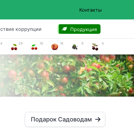
Контакты
ствие коррупции
Продукция
34
29
18
16
9
4
Подарок Садоводам