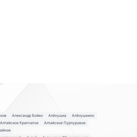
аков
Александр Бойко
Алёнушка
Алёнушкино
Алтайское Крапчатое
Алтайское Пурпуровое
айное