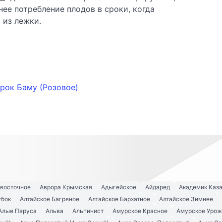
ее потребление плодов в сроки, когда
 из лежки.
рок Баму (Розовое)
евосточное
Аврора Крымская
Адыгейское
Айдаред
Академик Каз
убок
Алтайское Багряное
Алтайское Бархатное
Алтайское Зимнее
Алые Паруса
Альва
Альпинист
Амурское Красное
Амурское Урож