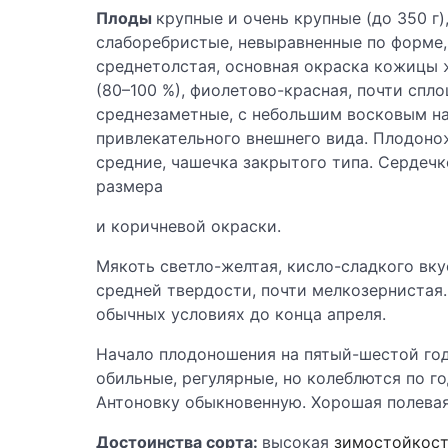
Плоды
крупные и очень крупные (до 350 г)
слаборебристые, невыравненные по форме,
среднетолстая, основная окраска кожицы ж
(80–100 %), фиолетово-красная, почти спл
среднезаметные, с небольшим восковым на
привлекательного внешнего вида. Плодоно
средние, чашечка закрытого типа. Сердечк
размера
и коричневой окраски.
Мякоть светло-желтая, кисло-сладкого вку
средней твердости, почти мелкозернистая
обычных условиях до конца апреля.
Начало плодоношения на пятый-шестой год
обильные, регулярные, но колеблются по г
Антоновку обыкновенную. Хорошая полевая
Достоинства сорта:
высокая
зимостойкос