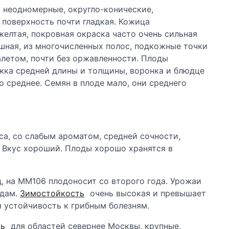
, неодномерные, округло-конические,
 поверхность почти гладкая. Кожица
елтая, покровная окраска часто очень сильная
ошная, из многочисленных полос, подкожные точки
летом, почти без оржавленности. Плоды
жка средней длины и толщины, воронка и блюдце
о среднее. Семян в плоде мало, они среднего
са, со слабым ароматом, средней сочности,
. Вкус хороший. Плоды хорошо хранятся в
, на ММ106 плодоносит со второго года. Урожаи
одам.
Зимостойкость
очень высокая и превышает
 устойчивость к грибным болезням.
ть
для областей севернее Москвы, крупные,