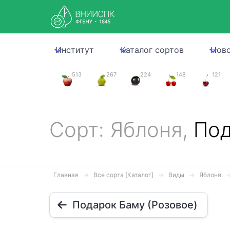
Институт
Каталог сортов
Нов
513
267
224
148
121
Сорт: Яблоня,
Под
Главная
Все сорта [Каталог]
Виды
Яблоня
Подарок Баму (Розовое)