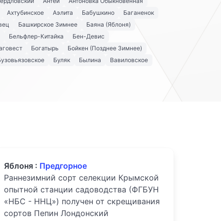
вердловский
Антей
Антоновка Обыкновенная
Ахтубинское
Аэлита
Бабушкино
Баганенок
вец
Башкирское Зимнее
Баяна (Яблоня)
Бельфлер-Китайка
Бен-Девис
аговест
Богатырь
Бойкен (Позднее Зимнее)
Бузовьязовское
Буляк
Былина
Вавиловское
Яблоня :
Предгорное
Раннезимний сорт селекции Крымской
опытной станции садоводства (ФГБУН
«НБС - ННЦ») получен от скрещивания
сортов Пепин Лондонский